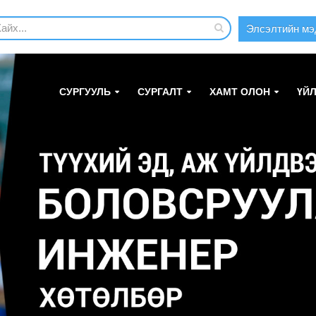
Элсэлтийн мэ
СУРГУУЛЬ
СУРГАЛТ
ХАМТ ОЛОН
ҮЙ