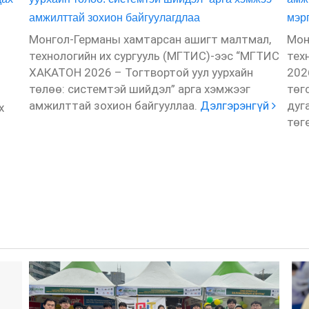
амжилттай зохион байгуулагдлаа
мэр
Монгол-Германы хамтарсан ашигт малтмал,
Мон
технологийн их сургууль (МГТИС)-ээс “МГТИС
тех
6
ХАКАТОН 2026 – Тогтвортой уул уурхайн
202
төлөө: системтэй шийдэл” арга хэмжээг
төг
амжилттай зохион байгууллаа.
Дэлгэрэнгүй
дуг
х
төг