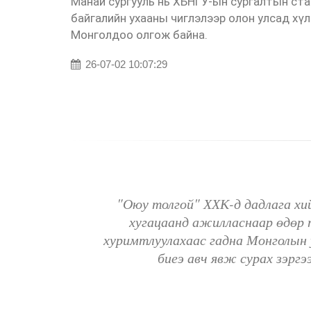
Манай сургууль нь ХБНГУ-ын сургалтын ста
байгалийн ухааны чиглэлээр олон улсад х
Монголдоо олгож байна.
26-07-02 10:07:29
отуур
"Оюу толгой" ХХК-д дадлага хий
санаар
хугацаанд ажилласнаар өдөр 
АД-ТНБ
хуримтлуулахаас гадна Монголын 
болгож
биеэ авч явж сурах зэрг
вропын
йгаа