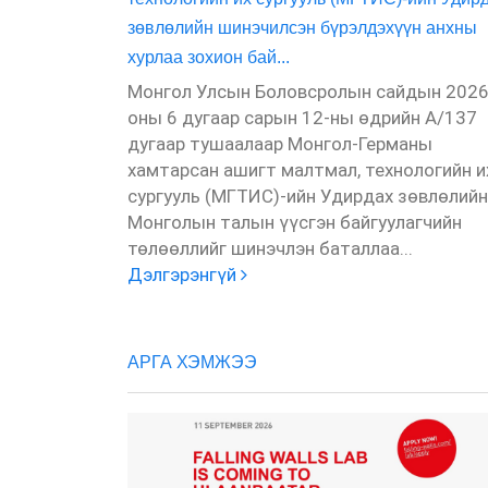
зөвлөлийн шинэчилсэн бүрэлдэхүүн анхны
хурлаа зохион бай...
Монгол Улсын Боловсролын сайдын 202
оны 6 дугаар сарын 12-ны өдрийн А/137
дугаар тушаалаар Монгол-Германы
хамтарсан ашигт малтмал, технологийн и
сургууль (МГТИС)-ийн Удирдах зөвлөлийн
Монголын талын үүсгэн байгуулагчийн
төлөөллийг шинэчлэн баталлаа...
Дэлгэрэнгүй
АРГА ХЭМЖЭЭ