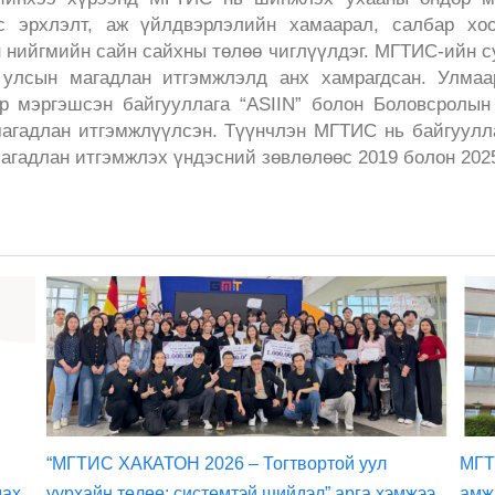
 эрхлэлт, аж үйлдвэрлэлийн хамаарал, салбар хоо
 нийгмийн сайн сайхны төлөө чиглүүлдэг. МГТИС-ийн с
 улсын магадлан итгэмжлэлд анх хамрагдсан. Улмаа
эр мэргэшсэн байгууллага “ASIIN” болон Боловсролын
магадлан итгэмжлүүлсэн. Түүнчлэн МГТИС нь байгуул
агадлан итгэмжлэх үндэсний зөвлөлөөс 2019 болон 2025
“МГТИС ХАКАТОН 2026 – Тогтвортой уул
МГТ
дах
уурхайн төлөө: системтэй шийдэл” арга хэмжээ
амж