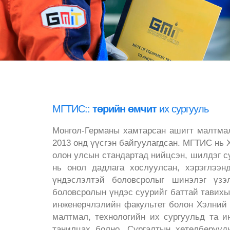
Монгол-Германы хамтарсан
төрийн өмчит
МГТИС::
инженерийн
их сургууль
судалгаанд суурилсан
Монгол-Германы хамтарсан ашигт малтмал
2013 онд үүсгэн байгуулагдсан. МГТИС нь
олон улсын
олон улсын стандартад нийцсэн, шилдэг с
нь онол дадлага хослуулсан, хэрэглээн
Кампус
үндэслэлтэй боловсролыг шинэлэг үзэ
боловсролын үндэс суурийг баттай тавихы
Монгол-Германы хамтарсан
инженерчлэлийн факультет болон Хэлний 
малтмал, технологийн их сургуульд та 
танилцах болно. Сургалтын хөтөлбөрүү