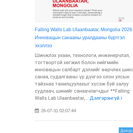
Falling Walls Lab Ulaanbaatar, Mongolia 2026
Инновацын санааны уралдааны бүртгэл
эхэллээ
Шинжлэх ухаан, технологи, инженерчлэл,
тогтвортой хөгжил болон нийгмийн
инновацын салбарт дэлхийг өөрчлөх шин
санаа, судалгааны үр дүнгээ олон улсын
тайзнаа танилцуулахыг хүсэж буй залуу
судлаач, шинийг санаачлагчдыг **Falling
Walls Lab Ulaanbaatar,...
Дэлгэрэнгүй
26-07-31 02:07:44
Дэлгэр