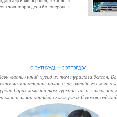
ндартаар инженерчлэл, технологи,
Монгол-Германы 
үлээн зөвшөөрөгдсөн боловсролыг
нарын эрдэм шин
ний өдөр Өмнөго
25-09-18 03:09:
ОЮУТНУУДЫН СЭТГЭГДЭЛ
сэн маань миний хувьд их том туршлага болсон, Ба
тутмын мониторинг нөхөн сэргээлтийн гэх мэт ажл
урдаа барих хамгийн том уурхайн үйл ажиллагааны 
ээр олон талаар өөрийгөө хөгжүүлэх боломж олдсон