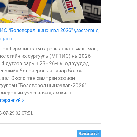
ИС “Боловсрол шинэчлэл-2026” үзэсгэлэнд
МГТИС Open D
лцлоо
зохион байгуу
гол-Германы хамтарсан ашигт малтмал,
Монгол-Герм
нологийн их сургууль (МГТИС) нь 2026
технологийн 
 4 дүгээр сарын 23–26-ны өдрүүдэд
Олон Улсын 
слэлийн боловсролын газар болон
(GIZ)-ийн дэ
ээл Экспо төв хамтран зохион
нээлттэй хаа
гуулсан “Боловсрол шинэчлэл-2026”
11 дүгээр са
овсролын үзэсгэлэнд амжилт...
зохион...
Дэл
гэрэнгүй
26-07-29 02:
-07-29 02:07:51
Дэлгэрэнгүй