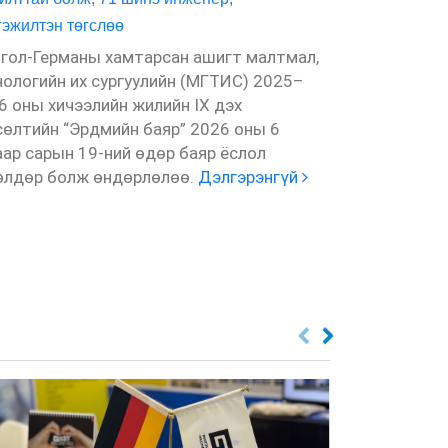
гэжилтэн төгслөө
Монгол Улса
үйлдвэрийн т
гол-Германы хамтарсан ашигт малтмал,
хэрэгцээг хан
нологийн их сургуулийн (МГТИС) 2025–
боловсролыг
6 оны хичээлийн жилийн IX дэх
шаардлагатай
сөлтийн “Эрдмийн баяр” 2026 оны 6
Улсын Их Сур
аар сарын 19-ний өдөр баяр ёслол
Технологийн И
өлдөр болж өндөрлөлөө.
Дэлгэрэнгүй
Дэлгэрэнгүй