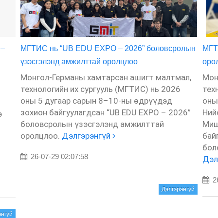
 –
МГТИС нь “UB EDU EXPO – 2026” боловсролын
МГТ
үзэсгэлэнд амжилттай оролцлоо
оро
Монгол-Германы хамтарсан ашигт малтмал,
Мон
технологийн их сургууль (МГТИС) нь 2026
тех
оны 5 дугаар сарын 8–10-ны өдрүүдэд
оны
зохион байгуулагдсан “UB EDU EXPO – 2026”
Ний
э
боловсролын үзэсгэлэнд амжилттай
Миш
оролцлоо.
Дэлгэрэнгүй
бай
бол
26-07-29 02:07:58
Дэл
26
Дэлгэрэнгүй
энгүй