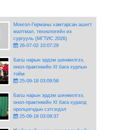
Монгол-Германы хамтарсан ашигт
малтмал, технологийн их
сургууль (МГТИС 2026)
26-07-02 10:07:29
Багш нарын эрдэм шинжилгээ,
онол-практикийн XI бага хурлын
тойм
25-09-18 03:09:58
Багш нарын эрдэм шинжилгээ,
онол-практикийн XI бага хуралд
оролцогчдын сэтгэгдэл
25-09-18 03:09:37
 шинжилгээ, онол-практикийн XI бага хурлын тойм