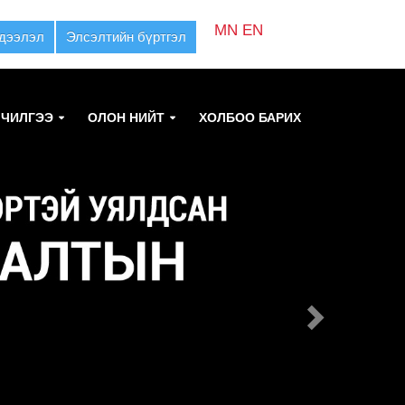
MN
EN
дээлэл
Элсэлтийн бүртгэл
ЛЧИЛГЭЭ
ОЛОН НИЙТ
ХОЛБОО БАРИХ