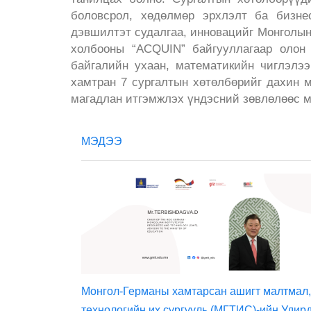
боловсрол, хөдөлмөр эрхлэлт ба бизнес
дэвшилтэт судалгаа, инновацийг Монголын
холбооны “ACQUIN” байгууллагаар олон
байгалийн ухаан, математикийн чиглэлэ
хамтран 7 сургалтын хөтөлбөрийг дахин 
магадлан итгэмжлэх үндэсний зөвлөлөөс м
МЭДЭЭ
Монгол-Германы хамтарсан ашигт малтмал,
технологийн их сургууль (МГТИС)-ийн Удир