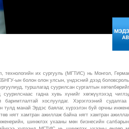
, технологийн их сургууль (МГТИС) нь Монгол, Герман
 ХБНГУ-ын болон олон улсын, үндэсний дээд боловсролы
ургуулиуд, туршлагад суурилсан сургалтын хөтөлбөрийг
д суурилснаас гадна хувь хүнийг хөгжүүлэхэд чигл
л баримтлалтай хослуулдаг. Хэрэглээний судалгаа
н тулд манай Эрдэс баялаг, хүрээлэн буй орчны инжен
төв нягт хамтран ажиллаж байна нягт хамтран ажилла
инженерийн, шинжлэх ухааны мөн бизнесийн салбары
дийнхээ хүрээнд МГТИС нь шинжлэх ухааны өндөр мэ