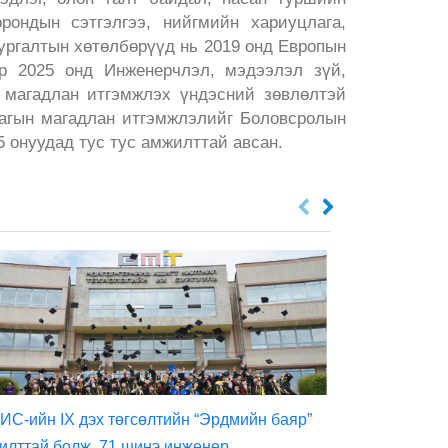
рондын сэтгэлгээ, нийгмийн хариуцлага,
ургалтын хөтөлбөрүүд нь 2019 онд Европын
р 2025 онд Инженерчлэл, мэдээлэл зүй,
 магадлан итгэмжлэх үндэсний зөвлөлтэй
лагын магадлан итгэмжлэлийг Боловсролын
 онуудад тус тус амжилттай авсан.
ИС-ийн IX дэх төгсөлтийн “Эрдмийн баяр”
Олборлолтоос
илттай болж, 71 шинэ инженер,
үйлдвэрлэлийн