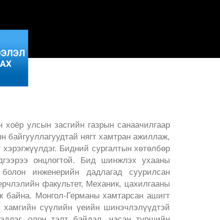
 хоёр улсын засгийн газрын санаачилгаар
н байгууллагуудтай нягт хамтран ажиллаж,
 хэрэгжүүлдэг. Бидний сургалтын хөтөлбөр
эдгээрээ онцлогтой. Бид шинжлэх ухааны
 болон инженерийн дадлагад суурилсан
ерчлэлийн факультет, Механик, цахилгааны
ж байна. Монгол-Германы хамтарсан ашигт
н хамгийн сүүлийн үеийн шинэчлэлүүдтэй
длэг, олон талт байдал, насан туршийн