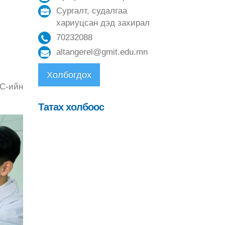
Сургалт, судалгаа
хариуцсан дэд захирал
70232088
altangerel@gmit.edu.mn
Холбогдох
С-ийн
Татах холбоос