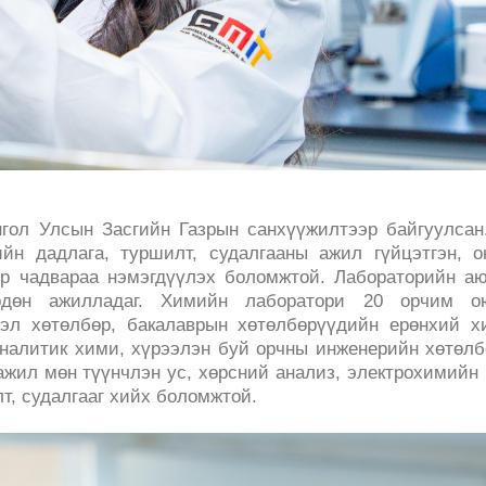
гол Улсын Засгийн Газрын санхүүжилтээр байгуулса
йн дадлага, туршилт, судалгааны ажил гүйцэтгэн, о
 ур чадвараа нэмэгдүүлэх боломжтой. Лабораторийн а
өрдөн ажилладаг. Химийн лаборатори 20 орчим о
эл хөтөлбөр, бакалаврын хөтөлбөрүүдийн ерөнхий х
аналитик хими, хүрээлэн буй орчны инженерийн хөтөл
жил мөн түүнчлэн ус, хөрсний анализ, электрохимийн
т, судалгааг хийх боломжтой.