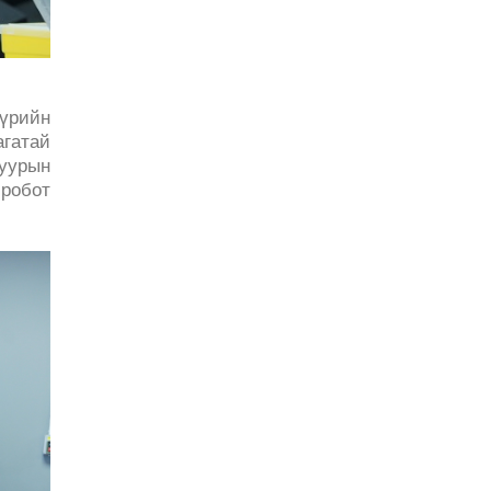
үрийн
гатай
нуурын
 робот