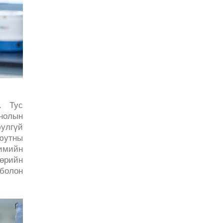
н. Тус
нолын
юулгүй
юутны
имийн
бөрийн
 болон