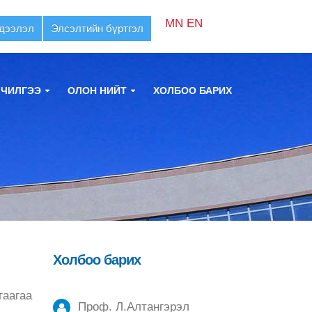
MN
EN
дээлэл
Элсэлтийн бүртгэл
ЛЧИЛГЭЭ
ОЛОН НИЙТ
ХОЛБОО БАРИХ
Холбоо барих
гаагаа
Проф. Л.Алтангэрэл