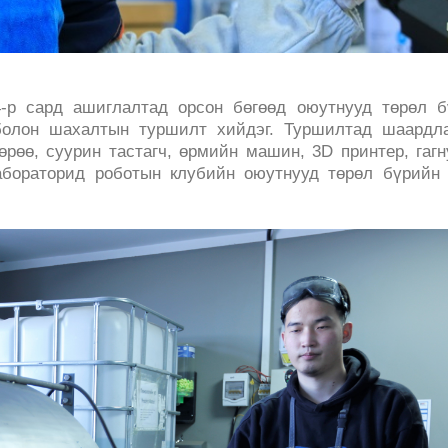
-р сард ашиглалтад орсон бөгөөд оюутнууд төрөл б
болон шахалтын туршилт хийдэг. Туршилтад шаардла
өрөө, суурин тастагч, өрмийн машин, 3D принтер, гаг
абораторид роботын клубийн оюутнууд төрөл бүрийн