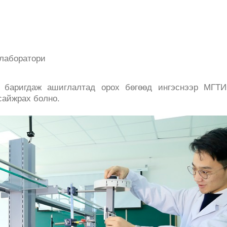
 лаборатори
 баригдаж ашиглалтад орох бөгөөд ингэснээр МГТИ
сайжрах болно.