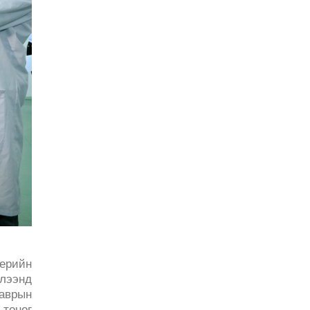
нерийн
глээнд
лаврын
тоног