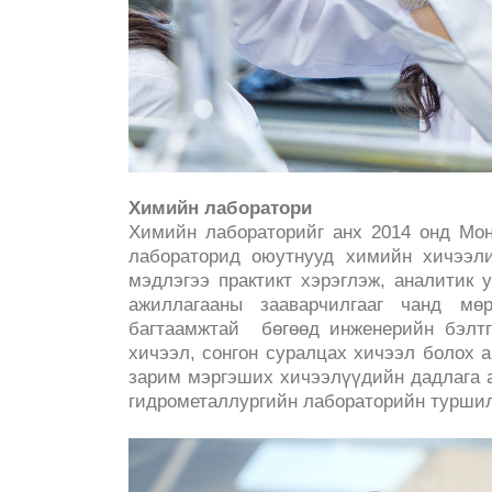
Химийн лаборатори
Химийн лабораторийг анх 2014 онд Мон
лабораторид оюутнууд химийн хичээли
мэдлэгээ практикт хэрэглэж, аналитик
ажиллагааны зааварчилгааг чанд м
багтаамжтай бөгөөд инженерийн бэлтг
хичээл, сонгон суралцах хичээл болох 
зарим мэргэших хичээлүүдийн дадлага а
гидрометаллургийн лабораторийн туршил