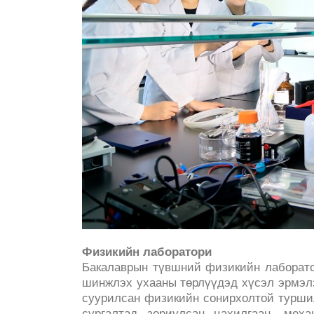
Физикийн лаборатори
Бакалаврын түвшний физикийн лаборато
шинжлэх ухааны төрлүүдэд хүсэл эрмэлз
суурилсан физикийн сонирхолтой турши
сургалтад зориулсан цахилгаан, мех