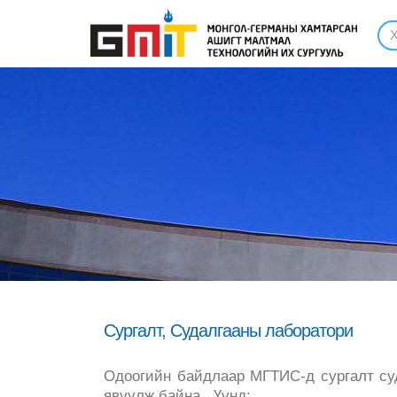
Сургалт, Судалгааны лаборатори
Одоогийн байдлаар МГТИС-д сургалт су
явуулж байна. Үүнд: