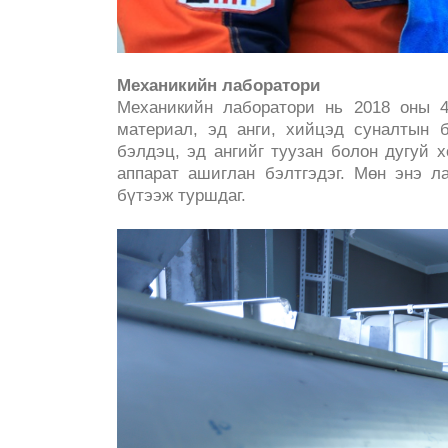
Механикийн лаборатори
Mеханикийн лаборатори нь 2018 оны 4
материал, эд анги, хийцэд суналтын 
бэлдэц, эд ангийг туузан болон дугуй х
аппарат ашиглан бэлтгэдэг. Мөн энэ л
бүтээж туршдаг.