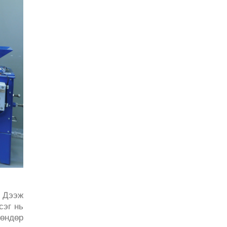
ь Дээж
сэг нь
 өндөр