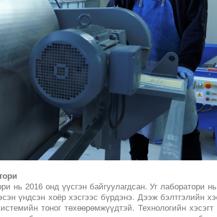
атори
ри нь 2016 онд үүсгэн байгуулагдсан. Уг лаборатори н
сэн үндсэн хоёр хэсгээс бүрдэнэ. Дээж бэлтгэлийн хэ
истемийн тоног төхөөрөмжүүдтэй. Технологийн хэсэгт