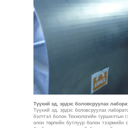
Түүхий эд, эрдэс боловсруулах лабор
Түүхий эд, эрдэс боловсруулах лаборато
бэлтгэл болон Технологийн туршилтын гэ
олон төрлийн бутлуур болон тээрмийн с