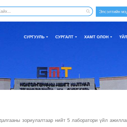
Элсэлтийн мэ
СУРГУУЛЬ
СУРГАЛТ
ХАМТ ОЛОН
ҮЙ
далгааны зориулалтаар нийт 5 лаборатори үйл ажилла