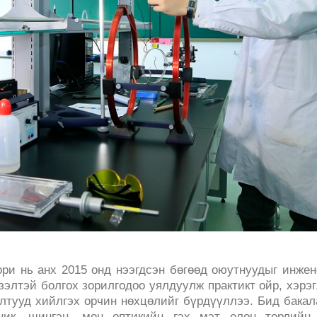
ри нь анх 2015 онд нээгдсэн бөгөөд оюутнуудыг инже
элтэй болгох зорилгодоо уялдуулж практикт ойр, хэрэ
лтууд хийлгэх орчин нөхцөлийг бүрдүүллээ. Бид бака
аник, шингэн, мөн оптикийн гэх мэт олон төрлийн 