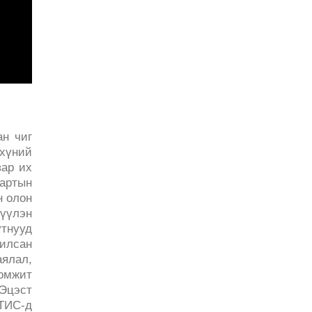
ан чиг
хүний
вар их
дартын
н олон
үүлэн
утнууд
илсан
аялал,
ломжит
 Эцэст
ГТИС-д