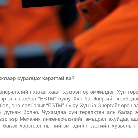
жлээр суралцах хэрэгтэй вэ?
нерчлэлийн хатан хаан" хэмээн өргөмжилдөг. Хүн төр
ээр энэ салбар “ESTM” буюу Хүн ба Энергийг холбодо
лбэл, энэ салбарыг “ESTM” буюу Хүн ба Энергийг орон з
эж дүгнэж болно. Чухамдаа хүн төрөлхтөн аль балар 
х зэргээр Механик инженерчлэлийг амьдрал ахуйдаа а
 багаж хэрэгсэл нь нийгэм эдийн засгийн хувьслын