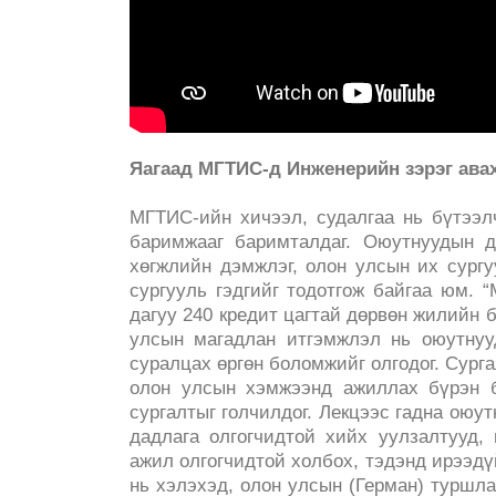
Яагаад МГТИС-д Инженерийн зэрэг авах
МГТИС-ийн хичээл, судалгаа нь бүтээл
баримжааг баримталдаг. Оюутнуудын д
хөгжлийн дэмжлэг, олон улсын их сург
сургууль гэдгийг тодотгож байгаа юм. 
дагуу 240 кредит цагтай дөрвөн жилийн 
улсын магадлан итгэмжлэл нь оюутнуу
суралцах өргөн боломжийг олгодог. Сурга
олон улсын хэмжээнд ажиллах бүрэн б
сургалтыг голчилдог. Лекцээс гадна оюу
дадлага олгогчидтой хийх уулзалтууд,
ажил олгогчидтой холбох, тэдэнд ирээдү
нь хэлэхэд, олон улсын (Герман) туршл