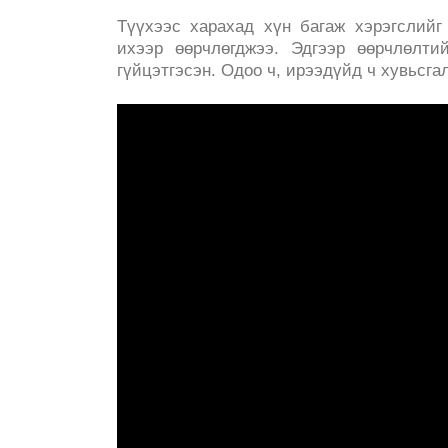
Түүхээс харахад хүн багаж хэрэгслийг
ихээр өөрчлөгджээ. Эдгээр өөрчлөлти
гүйцэтгэсэн. Одоо ч, ирээдүйд ч хувьсга