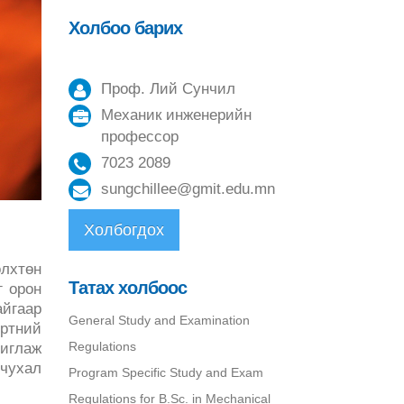
Холбоо барих
Проф. Лий Сунчил
Механик инженерийн
профессор
7023 2089
sungchillee@gmit.edu.mn
Холбогдох
өлхтөн
Татах холбоос
г орон
айгаар
General Study and Examination
эртний
Regulations
шиглаж
 чухал
Program Specific Study and Exam
Regulations for B.Sc. in Mechanical