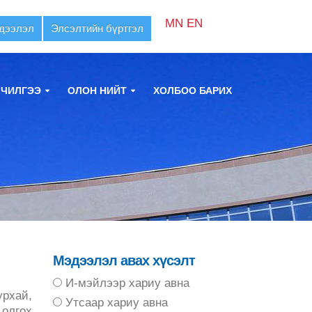
MN
EN
дээлэл
Элсэлтийн бүртгэл
ЛЧИЛГЭЭ
ОЛОН НИЙТ
ХОЛБОО БАРИХ
Мэдээлэл авах хүсэлт
И-мэйлээр хариу авна
урхай,
Утсаар хариу авна
 олгох