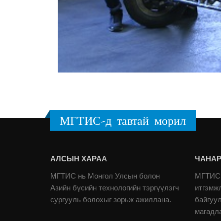
МГТИС-д тавтай морил
АЛСЫН ХАРАА
ЧАНАР
МГТИС нь Монгол Улсын болон
МГТИС 
Азийн бүсийн технологийн тэргүүлэгч
итгэмж
сургууль болохыг зорьж ажиллана.
байгуу
магадл