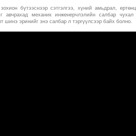
 зохион бүтээснээр сэтгэлгээ, хүний амьдрал, ертөн
йг авчрахад механик инженерчлэлийн салбар чухал 
лт шинэ эринийг энэ салбар л тэргүүлсээр байх болно.