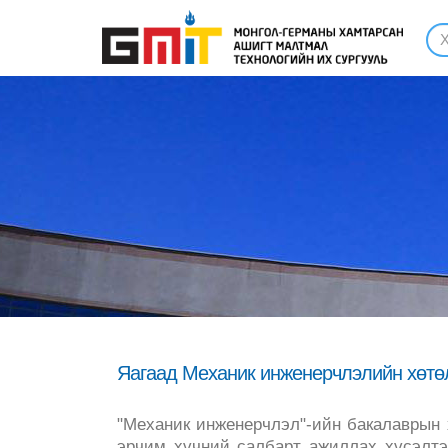
Яагаад Механик инженерчлэлийн хөтөл
"Механик инженерчлэл"-ийн бакалаврын х
эрчим хүчний салбарт ажиллах хүсэлтэ