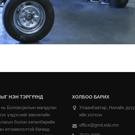
ЫГ НЭН ТЭРГҮҮНД
ХОЛБОО БАРИХ
нь Боловсролын магадлан
Улаанбаатар, Налайх дүүр
лэх үндэсний зөвлөлийн
ийн хотхон
ллагын болон хөтөлбөрийн
office@gmit.edu.mn
ан итгэмжлэлтэй бөгөөд