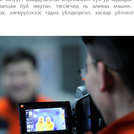
ралцаж буй оюутан, төгсөгчид нь аливаа машин, 
ах, хөгжүүлэхээс гадна үйлдвэрлэл, засвар үйлчил