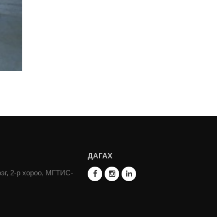
ДАГАХ
эг, 2-р хороо, МГТИС-