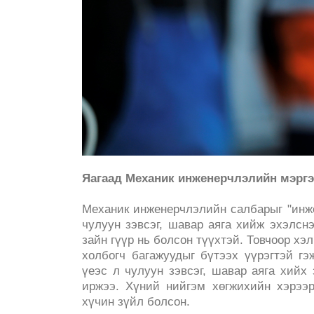
Яагаад Механик инженерчлэлийн мэргэ
Механик инженерчлэлийн салбарыг "инже
чулуун зэвсэг, шавар аяга хийж эхэлсн
зайн гүүр нь болсон түүхтэй. Товчоор хэ
холбогч багажуудыг бүтээх үүрэгтэй г
үеэс л чулуун зэвсэг, шавар аяга хий
иржээ. Хүний нийгэм хөгжихийн хэрээр
хүчин зүйл болсон.