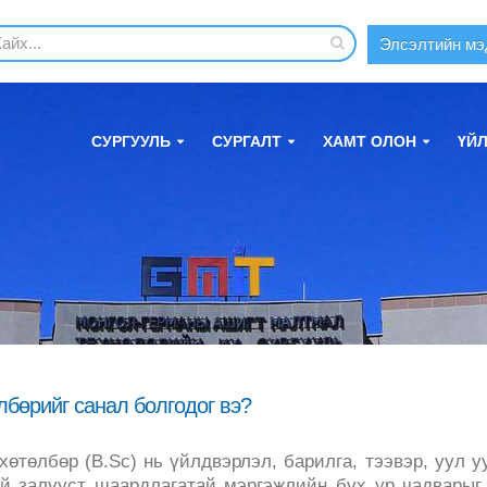
Элсэлтийн мэ
СУРГУУЛЬ
СУРГАЛТ
ХАМТ ОЛОН
ҮЙ
бөрийг санал болгодог вэ?
өтөлбөр (B.Sc) нь үйлдвэрлэл, барилга, тээвэр, уул у
й залууст шаардлагатай мэргэжлийн бүх ур чадварыг