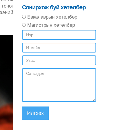
тоног
Сонирхож буй хөтөлбөр
гээний
Бакалаврын хөтөлбөр
Магистрын хөтөлбөр
Илгээх