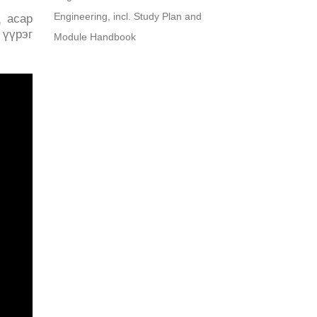
Engineering, incl. Study Plan and
ц асар
үүрэг
Module Handbook