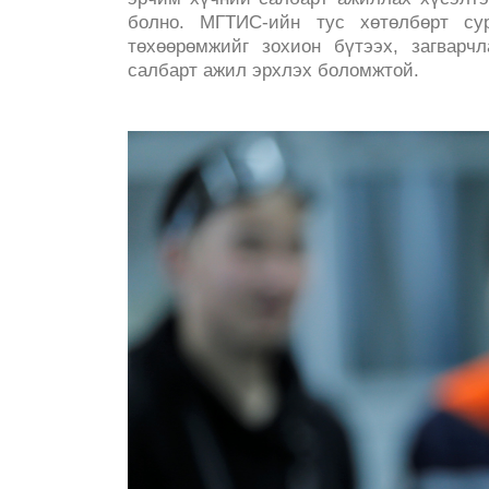
болно. МГТИС-ийн тус хөтөлбөрт су
төхөөрөмжийг зохион бүтээх, загварчл
салбарт ажил эрхлэх боломжтой.