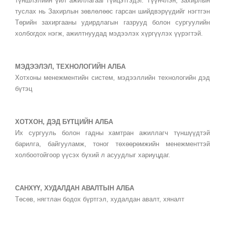
түншлэлийн үйл ажиллагааг гүйцэтгэдэг. Түүнчлэн, захирлын
туслах нь Захирлын зөвлөлөөс гарсан шийдвэрүүдийг нэгтгэн
Төрийн захиргааны удирдлагын газрууд болон сургуулийн
холбогдох нэгж, ажилтнуудад мэдээлэх хүргүүлэх үүрэгтэй.
МЭДЭЭЛЭЛ, ТЕХНОЛОГИЙН АЛБА
Хотхоны менежментийн систем, мэдээллийн технологийн дэд
бүтэц
ХОТХОН, ДЭД БҮТЦИЙН АЛБА
Их сургууль болон гадны хамтран ажиллагч түншүүдтэй
барилга, байгууламж, тоног төхөөрөмжийн менежменттэй
холбоотойгоор үүсэх бүхий л асуудлыг хариуцдаг.
САНХҮҮ, ХУДАЛДАН АВАЛТЫН АЛБА
Төсөв, нягтлан бодох бүртгэл, худалдан авалт, хяналт