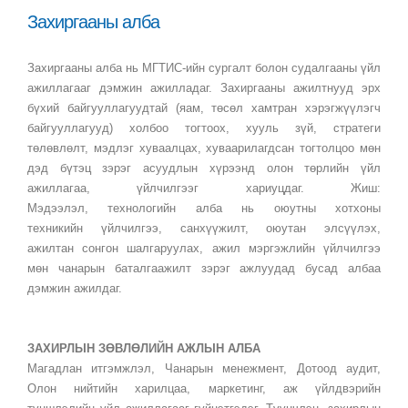
Захиргааны алба
Захиргааны алба нь МГТИС-ийн сургалт болон судалгааны үйл
ажиллагааг дэмжин ажилладаг. Захиргааны ажилтнууд эрх
бүхий байгууллагуудтай (яам, төсөл хамтран хэрэгжүүлэгч
байгууллагууд) холбоо тогтоох, хууль зүй, стратеги
төлөвлөлт, мэдлэг хуваалцах, хуваарилагдсан тогтолцоо мөн
дэд бүтэц зэрэг асуудлын хүрээнд олон төрлийн үйл
ажиллагаа, үйлчилгээг хариуцдаг. Жиш:
Мэдээлэл, технологийн алба нь оюутны хотхоны
техникийн үйлчилгээ, санхүүжилт, оюутан элсүүлэх,
ажилтан сонгон шалгаруулах, ажил мэргэжлийн үйлчилгээ
мөн чанарын баталгаажилт зэрэг ажлуудад бусад албаа
дэмжин ажилдаг.
ЗАХИРЛЫН ЗӨВЛӨЛИЙН АЖЛЫН АЛБА
Магадлан итгэмжлэл, Чанарын менежмент, Дотоод аудит,
Олон нийтийн харилцаа, маркетинг, аж үйлдвэрийн