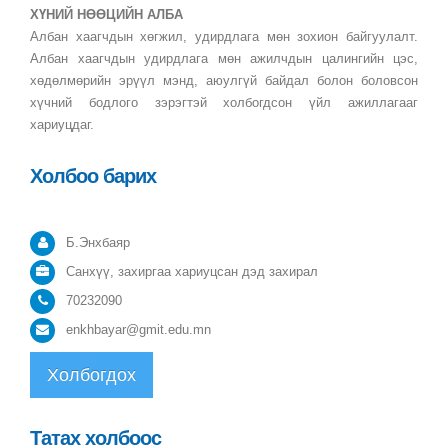
ХҮНИЙ НӨӨЦИЙН АЛБА
Албан хаагчдын хөгжил, удирдлага мөн зохион байгуулалт.
Албан хаагчдын удирдлага мөн ажилчдын цалингийн цэс,
хөдөлмөрийн эрүүл мэнд, аюулгүй байдал болон боловсон
хүчний бодлого зэрэгтэй холбогдсон үйл ажиллагааг
хариуцдаг.
Холбоо барих
Б.Энхбаяр
Санхүү, захиргаа хариуцсан дэд захирал
70232090
enkhbayar@gmit.edu.mn
Холбогдох
Татах холбоос