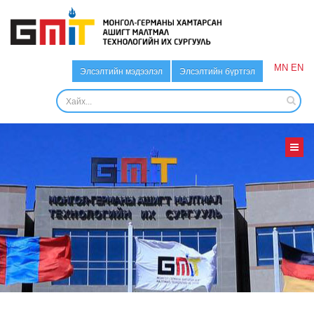
MN
EN
Элсэлтийн мэдээлэл
Элсэлтийн бүртгэл