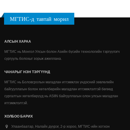
МГТИС-д тавтай морил
АЛСЫН ХАРАА
МГТИС нь Монгол Улсын болон Азийн бүсийн технологийн тэргүүлэгч
сургууль болохыг зорьж ажиллана.
ЧАНАРЫГ НЭН ТЭРГҮҮНД
МГТИС нь Боловсролын магадлан итгэмжлэх үндэсний зөвлөлийн
байгууллагын болон хөтөлбөрийн магадлан итгэмжлэлтэй бөгөөд
сургалтын хөтөлбөрүүд нь ASIIN байгууллагын олон улсын магадлан
итгэмжлэлтэй.
ХОЛБОО БАРИХ
Улаанбаатар, Налайх дүүрэг, 2-р хороо, МГТИС-ийн хотхон