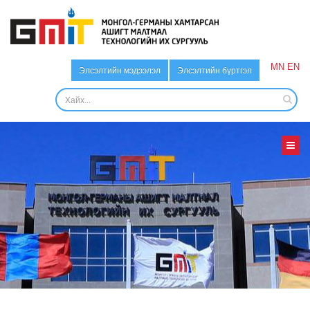
MN
EN
Элсэлтийн мэдээлэл
Элсэлтийн бүртгэл