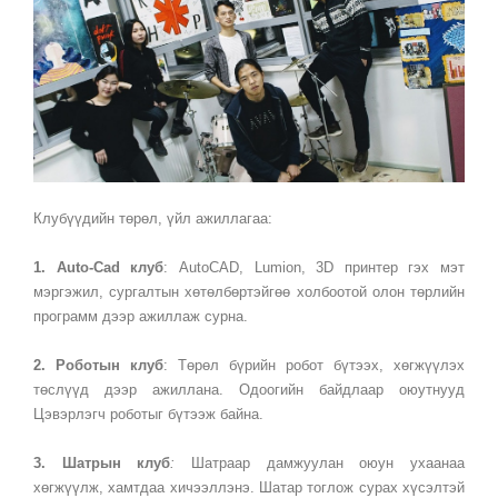
Клубүүдийн төрөл, үйл ажиллагаа:
1.
Auto-Cad клуб
: AutoCAD, Lumion, 3D принтер гэх мэт
мэргэжил, сургалтын хөтөлбөртэйгөө холбоотой олон төрлийн
программ дээр ажиллаж сурна.
2. Роботын клуб
: Төрөл бүрийн робот бүтээх, хөгжүүлэх
төслүүд дээр ажиллана. Одоогийн байдлаар оюутнууд
Цэвэрлэгч роботыг бүтээж байна.
3. Шатрын клуб
:
Шатраар дамжуулан оюун ухаанаа
хөгжүүлж, хамтдаа хичээллэнэ. Шатар тоглож сурах хүсэлтэй