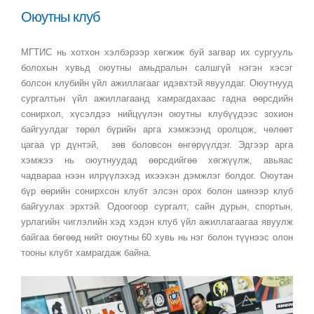
Оюутны клуб
МГТИС нь хотхон хэлбэрээр хөгжиж буй загвар их сургууль
болохын хувьд оюутны амьдралын салшгүй нэгэн хэсэг
болсон клубийн үйл ажиллагааг идэвхтэй явуулдаг. Оюутнууд
сургалтын үйл ажиллагаанд хамрагдахаас гадна өөрсдийн
сонирхол, хүсэлдээ нийцүүлэн оюутны клубүүдээс зохион
байгуулдаг төрөл бүрийн арга хэмжээнд оролцож, чөлөөт
цагаа үр дүнтэй, зөв боловсон өнгөрүүлдэг. Эдгээр арга
хэмжээ нь оюутнуудад өөрсдийгөө хөгжүүлж, авьяас
чадвараа нээн илрүүлэхэд ихээхэн дэмжлэг болдог. Оюутан
бүр өөрийн сонирхсон клубт элсэн орох болон шинээр клуб
байгуулах эрхтэй. Одоогоор сургалт, сайн дурын, спортын,
урлагийн чиглэлийн хэд хэдэн клуб үйл ажиллагаагаа явуулж
байгаа бөгөөд нийт оюутны 60 хувь нь нэг болон түүнээс олон
тооны клубт хамрагдаж байна.