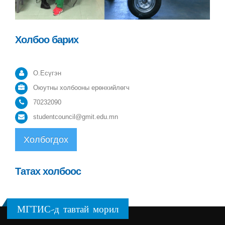
Холбоо барих
О.Есүгэн
Оюутны холбооны ерөнхийлөгч
70232090
studentcouncil@gmit.edu.mn
Холбогдох
Татах холбоос
МГТИС-д тавтай морил