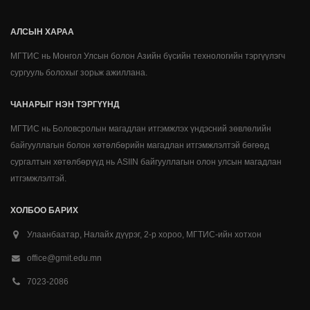
АЛСЫН ХАРАА
МГТИС нь Монгол Улсын болон Азийн бүсийн технологийн тэргүүлэгч
сургууль болохыг зорьж ажиллана.
ЧАНАРЫГ НЭН ТЭРГҮҮНД
МГТИС нь Боловсролын магадлан итгэмжлэх үндэсний зөвлөлийн
байгууллагын болон хөтөлбөрийн магадлан итгэмжлэлтэй бөгөөд
сургалтын хөтөлбөрүүд нь ASIIN байгууллагын олон улсын магадлан
итгэмжлэлтэй.
ХОЛБОО БАРИХ
Улаанбаатар, Налайх дүүрэг, 2-р хороо, МГТИС-ийн хотхон
office@gmit.edu.mn
7023-2086