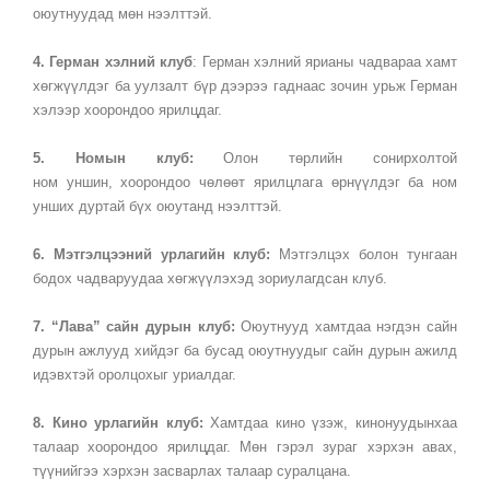
оюутнуудад мөн нээлттэй.
4. Герман хэлний клуб
: Герман хэлний ярианы чадвараа хамт
хөгжүүлдэг ба уулзалт бүр дээрээ гаднаас зочин урьж Герман
хэлээр хоорондоо ярилцдаг.
5. Номын клуб:
Олон төрлийн сонирхолтой
ном уншин, хоорондоо чөлөөт ярилцлага өрнүүлдэг ба ном
унших дуртай бүх оюутанд нээлттэй.
6. Мэтгэлцээний урлагийн клуб:
Мэтгэлцэх болон тунгаан
бодох чадваруудаа хөгжүүлэхэд зориулагдсан клуб.
7. “Лава” сайн дурын клуб:
Оюутнууд хамтдаа нэгдэн сайн
дурын ажлууд хийдэг ба бусад оюутнуудыг сайн дурын ажилд
идэвхтэй оролцохыг уриалдаг.
8. Кино урлагийн клуб:
Хамтдаа кино үзэж, кинонуудынхаа
талаар хоорондоо ярилцдаг. Мөн гэрэл зураг хэрхэн авах,
түүнийгээ хэрхэн засварлах талаар суралцана.