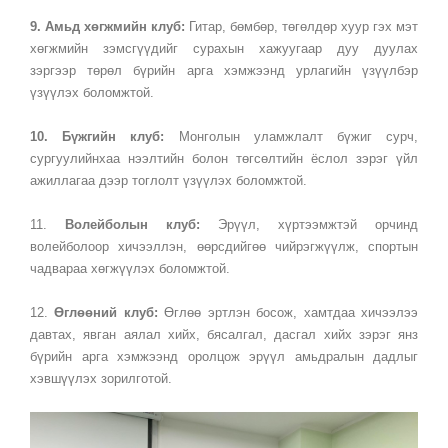
9. Амьд хөгжмийн клуб:
Гитар, бөмбөр, төгөлдөр хуур гэх мэт
хөгжмийн зэмсгүүдийг сурахын хажуугаар дуу дуулах
зэргээр төрөл бүрийн арга хэмжээнд урлагийн үзүүлбэр
үзүүлэх боломжтой.
10. Бүжгийн клуб:
Монголын уламжлалт бүжиг сурч,
сургуулийнхаа нээлтийн болон төгсөлтийн ёслол зэрэг үйл
ажиллагаа дээр тоглолт үзүүлэх боломжтой.
11.
Волейболын клуб:
Эрүүл, хүртээмжтэй орчинд
волейболоор хичээллэн, өөрсдийгөө чийрэгжүүлж, спортын
чадвараа хөгжүүлэх боломжтой.
12.
Өглөөний клуб:
Өглөө эртлэн босож, хамтдаа хичээлээ
давтах, явган аялал хийх, бясалгал, дасгал хийх зэрэг янз
бүрийн арга хэмжээнд оролцож эрүүл амьдралын дадлыг
хэвшүүлэх зорилготой.