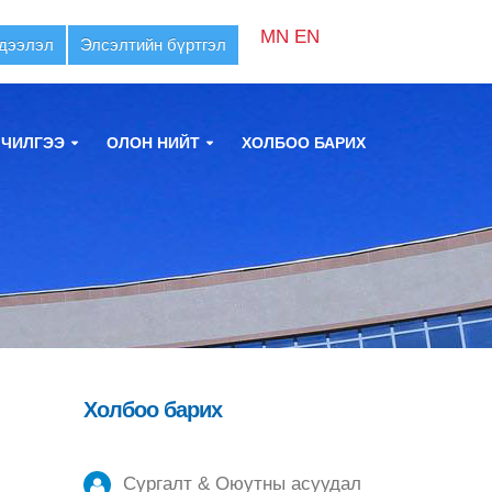
MN
EN
дээлэл
Элсэлтийн бүртгэл
ЛЧИЛГЭЭ
ОЛОН НИЙТ
ХОЛБОО БАРИХ
Холбоо барих
Сургалт & Оюутны асуудал