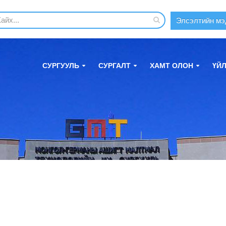
Элсэлтийн мэ
СУРГУУЛЬ
СУРГАЛТ
ХАМТ ОЛОН
ҮЙ