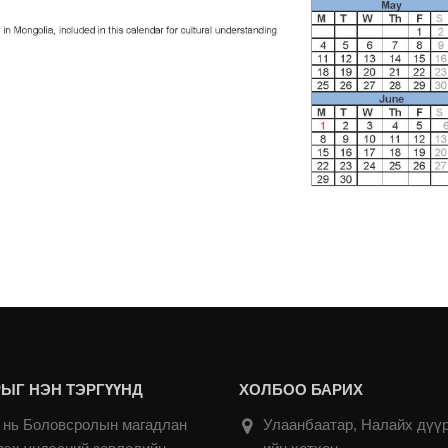
ЫГ НЭН ТЭРГҮҮНД
ХОЛБОО БАРИХ
нь Боловсролын магадлан
Улаанбаатар, Налайх дүүр