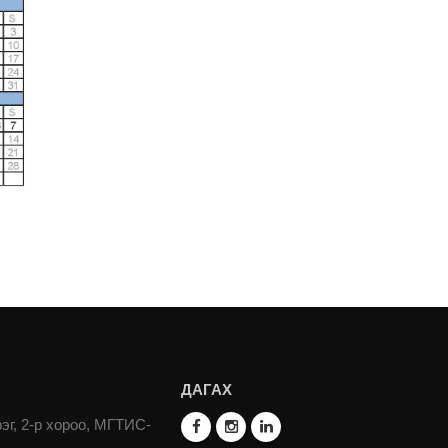
ДАГАХ
эг, 2-р хороо, МГТИС-