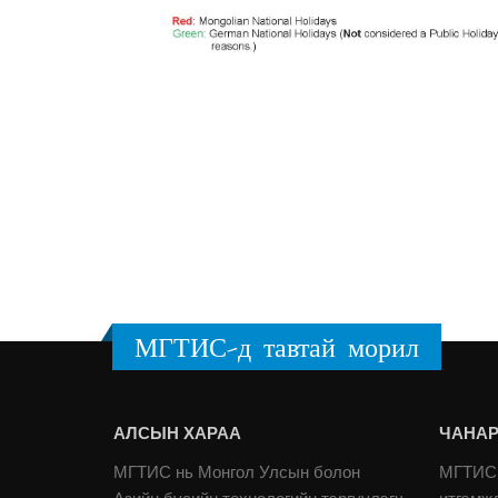
МГТИС-д тавтай морил
АЛСЫН ХАРАА
ЧАНАР
МГТИС нь Монгол Улсын болон
МГТИС 