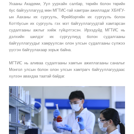
Ухааны Академи, Уул уурхайн салбар, төрийн болон төрийн
бус байгууллагууд мөн МГТИС-тай хамтран ажилладаг ХБНГУ-
ын Ааханы их сургууль, Фрейбэргийн их сургууль болон
Коттбусын их сургууль гэх мэт байгууллагуудтай хамтарсан
судалгааны ажлыг хийж гүйцэтгэсэн. Ирээдүйд МГТИС нь
дэлхийн шилдэг их сургуулиуд болон судалгааны
байгууллагуудыг хамруулсан олон улсын судалгааны сүлжээ
үүсгэн байгуулахаар зорьж байна.
МГТИС нь аливаа судалгааны хамтын ажиллагааны саналыг
Монгол улсын болон олон улсын хамтрагч байгууллагуудаас
хүлээн авахдаа таатай байдаг.