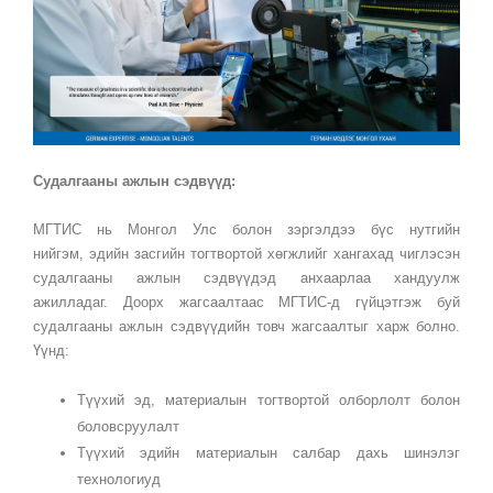
Судалгааны ажлын сэдвүүд:
МГТИС нь Монгол Улс болон зэргэлдээ бүс нутгийн
нийгэм, эдийн засгийн тогтвортой хөгжлийг хангахад чиглэсэн
судалгааны ажлын сэдвүүдэд анхаарлаа хандуулж
ажилладаг. Доорх жагсаалтаас МГТИС-д гүйцэтгэж буй
судалгааны ажлын сэдвүүдийн товч жагсаалтыг харж болно.
Үүнд:
Түүхий эд, материалын тогтвортой олборлолт болон
боловсруулалт
Түүхий эдийн материалын салбар дахь шинэлэг
технологиуд