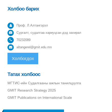
Холбоо барих
Проф. Л.Алтангэрэл
Сургалт, судалгаа хариуцсан дэд захирал
70232089
altangerel@gmit.edu.mn
Холбогдох
Татах холбоос
МГТИС-ийн Судалгааны ажлын танилцуулга
GMIT Research Strategy 2025
GMIT Publications on International Scale