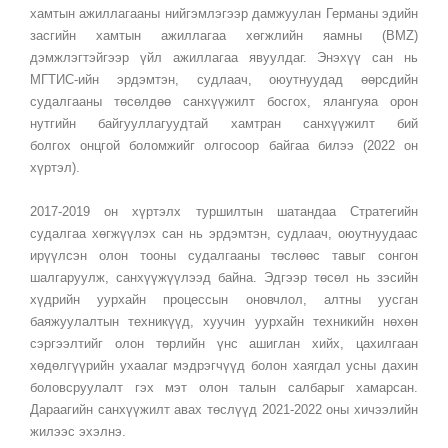
хамтын ажиллагааны нийгэмлэгээр дамжуулан Германы эдийн
засгийн хамтын ажиллагаа хөгжлийн яамны (BMZ)
дэмжлэгтэйгээр үйл ажиллагаа явуулдаг. Энэхүү сан нь
МГТИС-ийн эрдэмтэн, судлаач, оюутнуудад өөрсдийн
судалгааны төсөлдөө санхүүжилт босгох, ялангуяа орон
нутгийн байгууллагуудтай хамтран санхүүжилт бий
болгох онцгой боломжийг олгосоор байгаа билээ (2022 он
хүртэл).
2017-2019 он хүртэлх туршилтын шатандаа Стратегийн
судалгаа хөгжүүлэх сан нь эрдэмтэн, судлаач, оюутнуудаас
ирүүлсэн олон тооны судалгааны төслөөс тавыг сонгон
шалгаруулж, санхүүжүүлээд байна. Эдгээр төсөл нь зэсийн
хүдрийн уурхайн процессын оновчлол, алтны уусган
баяжуулалтын техникүүд, хуучин уурхайн техникийн нөхөн
сэргээлтийг олон төрлийн үнс ашиглан хийх, цахилгаан
хөдөлгүүрийн ухаалаг мэдрэгчүүд болон хаягдал усны дахин
боловсруулалт гэх мэт олон талын салбарыг хамарсан.
Дараагийн санхүүжилт авах төслүүд 2021-2022 оны хичээлийн
жилээс эхэлнэ.