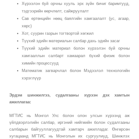
Хүрээлэн буй орчны хууль эрх зүйн бичиг баримтууд,
тэдгээрийн өөрчлөлт, сайжруулалт
Сав ертөнцийн нөөц баялгийн хамгаалалт (ус, агаар,
хөрс)
Хот, суурин газрын тогтвортой хөгжил
Түүхий эдийн материалын салбар дахь эдийн засаг
Түүхий эдийн материал болон хүрээлэн буй орчны
хамгааллын салбарт хамаарал бүхий физик болон
химийн процессууд
Математик загварчлал болон Мэдээлэл технологийн
хэрэглүүр
Эрдэм шинжилгээ, судалгааны хүрээн дэх хамтын
ажиллагаа:
МГТИС нь Монгол Улс болон олон улсын хүрээнд аж
үйлдвэрлэлийн салбар, иргэний нийгмийн болон судалгааны
салбарын байгууллагуудтай хамтарч ажилладаг. Өнгөрсөн
хугацаанд МГТИС нь Монголын их сургуулиуд, Шинжлэх