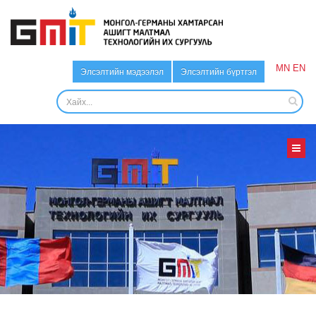
MN
EN
Элсэлтийн мэдээлэл
Элсэлтийн бүртгэл