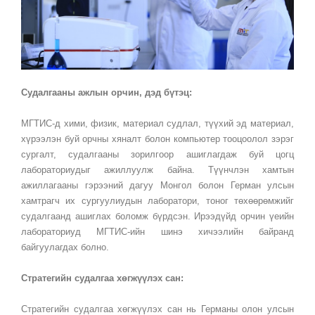
Судалгааны ажлын орчин, дэд бүтэц:
МГТИС-д хими, физик, материал судлал, түүхий эд материал,
хүрээлэн буй орчны хяналт болон компьютер тооцоолол зэрэг
сургалт, судалгааны зорилгоор ашиглагдаж буй цогц
лабораториудыг ажиллуулж байна. Түүнчлэн хамтын
ажиллагааны гэрээний дагуу Монгол болон Герман улсын
хамтрагч их сургуулиудын лаборатори, тоног төхөөрөмжийг
судалгаанд ашиглах боломж бүрдсэн. Ирээдүйд орчин үеийн
лабораториуд МГТИС-ийн шинэ хичээлийн байранд
байгуулагдах болно.
Стратегийн судалгаа хөгжүүлэх сан:
Стратегийн судалгаа хөгжүүлэх сан нь Германы олон улсын