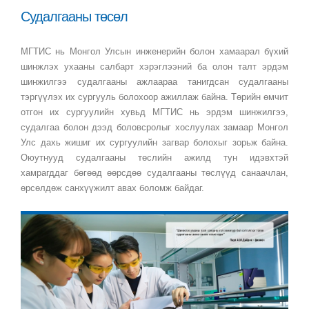
Судалгааны төсөл
МГТИС нь Монгол Улсын инженерийн болон хамаарал бүхий
шинжлэх ухааны салбарт хэрэглээний ба олон талт эрдэм
шинжилгээ судалгааны ажлаараа танигдсан судалгааны
тэргүүлэх их сургууль болохоор ажиллаж байна. Төрийн өмчит
отгон их сургуулийн хувьд МГТИС нь эрдэм шинжилгээ,
судалгаа болон дээд боловсролыг хослуулах замаар Монгол
Улс дахь жишиг их сургуулийн загвар болохыг зорьж байна.
Оюутнууд судалгааны төслийн ажилд тун идэвхтэй
хамрагддаг бөгөөд өөрсдөө судалгааны төслүүд санаачлан,
өрсөлдөж санхүүжилт авах боломж байдаг.