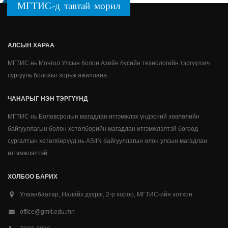
МГТИС-д тавтай морил
АЛСЫН ХАРАА
МГТИС нь Монгол Улсын болон Азийн бүсийн технологийн тэргүүлэгч
сургууль болохыг зорьж ажиллана.
ЧАНАРЫГ НЭН ТЭРГҮҮНД
МГТИС нь Боловсролын магадлан итгэмжлэх үндэсний зөвлөлийн
байгууллагын болон хөтөлбөрийн магадлан итгэмжлэлтэй бөгөөд
сургалтын хөтөлбөрүүд нь ASIIN байгууллагын олон улсын магадлан
итгэмжлэлтэй.
ХОЛБОО БАРИХ
Улаанбаатар, Налайх дүүрэг, 2-р хороо, МГТИС-ийн хотхон
office@gmit.edu.mn