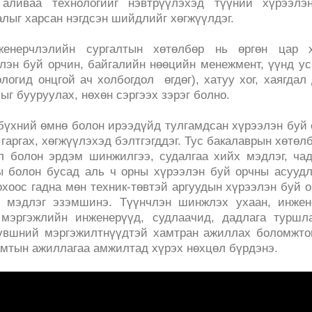
аливаа технологийг нэвтрүүлэхэд түүний хүрээлэ
талыг харсан нэгдсэн шийдлийг хөгжүүлдэг.
енерчлэлийн сургалтын хөтөлбөр нь өргөн цар х
элэн буй орчин, байгалийн нөөцийн менежмент, үүнд ус
логид онцгой ач холбогдол өгдөг), хатуу хог, хаягдал
г бууруулах, нөхөн сэргээх зэрэг болно.
бүхний өмнө болон ирээдүйд тулгамдсан хүрээлэн буй
аргах, хөгжүүлэхэд бэлтгэгддэг. Тус бакалаврын хөтөл
л болон эрдэм шинжилгээ, судалгаа хийх мэдлэг, ча
ы болон бусад аль ч орны хүрээлэн буй орчны асууд
хоос гадна мөн техник-төвтэй аргуудын хүрээлэн буй 
р мэдлэг эзэмшинэ. Түүнчлэн шинжлэх ухаан, инжен
 мэргэжлийн инженерүүд, судлаачид, дадлага туршла
түвшний мэргэжилтнүүдтэй хамтран ажиллах боломжто
мтын ажиллагаа амжилтад хүрэх нөхцөл бүрдэнэ.