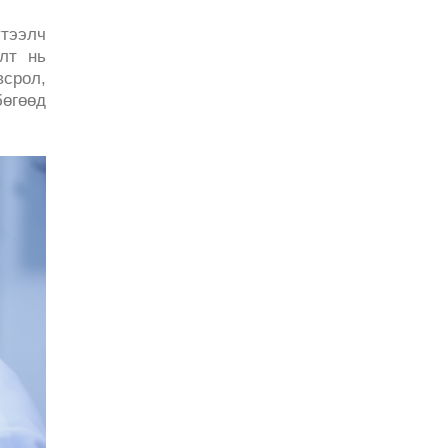
үтээлч
алт нь
всрол,
бөгөөд