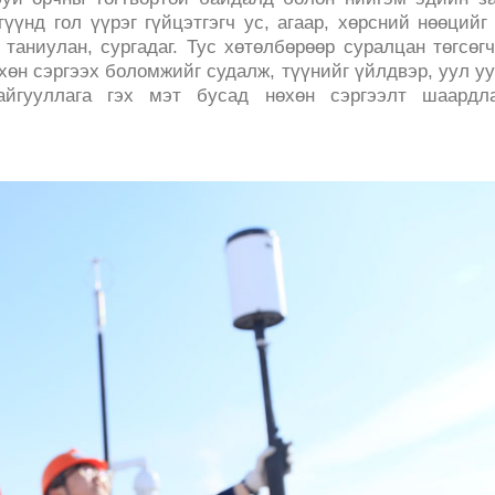
үүнд гол үүрэг гүйцэтгэгч ус, агаар, хөрсний нөөцийг
таниулан, сургадаг. Тус хөтөлбөрөөр суралцан төгсөг
хөн сэргээх боломжийг судалж, түүнийг үйлдвэр, уул у
йгууллага гэх мэт бусад нөхөн сэргээлт шаардла