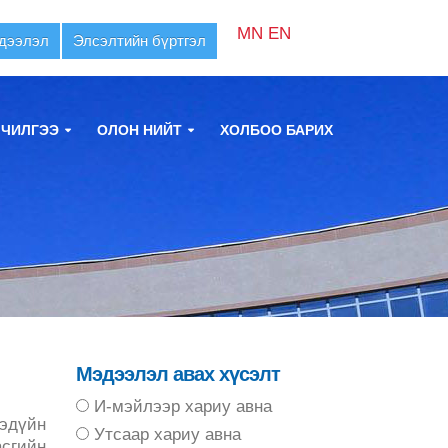
MN
EN
дээлэл
Элсэлтийн бүртгэл
ЛЧИЛГЭЭ
ОЛОН НИЙТ
ХОЛБОО БАРИХ
Мэдээлэл авах хүсэлт
И-мэйлээр хариу авна
эдүйн
Утсаар хариу авна
асгийн