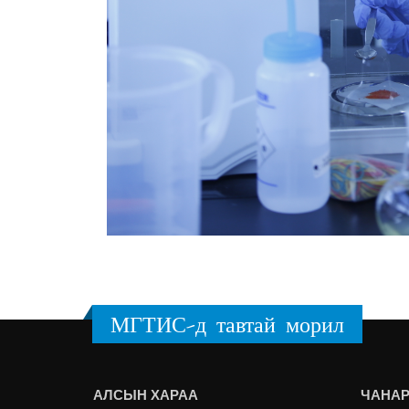
МГТИС-д тавтай морил
АЛСЫН ХАРАА
ЧАНАР