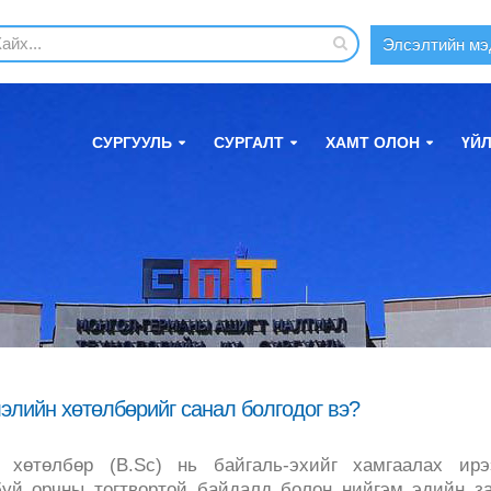
Элсэлтийн мэ
СУРГУУЛЬ
СУРГАЛТ
ХАМТ ОЛОН
ҮЙ
элийн хөтөлбөрийг санал болгодог вэ?
хөтөлбөр (B.Sc) нь байгаль-эхийг хамгаалах ирэ
буй орчны тогтвортой байдалд болон нийгэм эдийн з