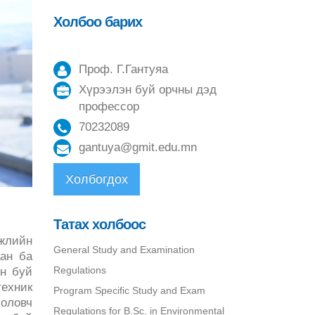
Холбоо барих
Проф. Г.Гантуяа
Хүрээлэн буй орчны дэд
профессор
70232089
gantuya@gmit.edu.mn
Холбогдох
Татах холбоос
эжлийн
General Study and Examination
ан ба
Regulations
эн буй
ехник
Program Specific Study and Exam
оловч
Regulations for B.Sc. in Environmental