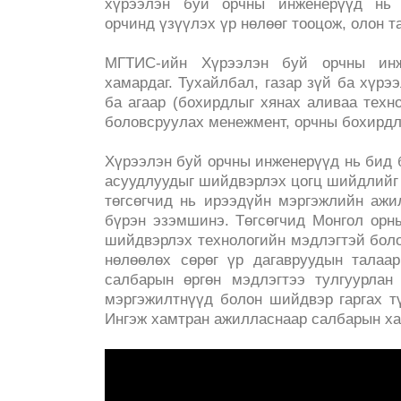
хүрээлэн буй орчны инженерүүд нь 
орчинд үзүүлэх үр нөлөөг тооцож, олон 
МГТИС-ийн Хүрээлэн буй орчны инж
хамардаг. Тухайлбал, газар зүй ба хүрэ
ба агаар (бохирдлыг хянах аливаа техно
боловсруулах менежмент, орчны бохирдлы
Хүрээлэн буй орчны инженерүүд нь бид 
асуудлуудыг шийдвэрлэх цогц шийдлийг г
төгсөгчид нь ирээдүйн мэргэжлийн ажи
бүрэн эзэмшинэ. Төгсөгчид Монгол орн
шийдвэрлэх технологийн мэдлэгтэй боло
нөлөөлөх сөрөг үр дагавруудын талаа
салбарын өргөн мэдлэгтээ тулгуурлан
мэргэжилтнүүд болон шийдвэр гаргах 
Ингэж хамтран ажилласнаар салбарын ха