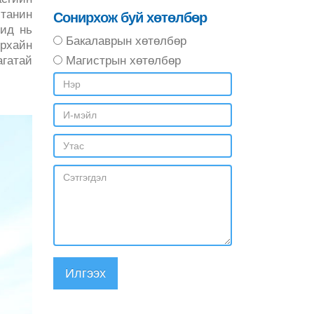
 танин
Сонирхож буй хөтөлбөр
чид нь
Бакалаврын хөтөлбөр
урхайн
гатай
Магистрын хөтөлбөр
Илгээх