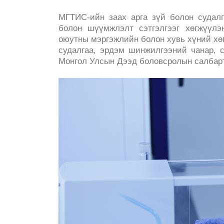
МГТИС-ийн заах арга зүй болон судалг
болон шүүмжлэлт сэтгэлгээг хөгжүүлэн
оюутны мэргэжлийн болон хувь хүний хө
судалгаа, эрдэм шинжилгээний чанар, 
Монгол Улсын Дээд боловсролын салбарт