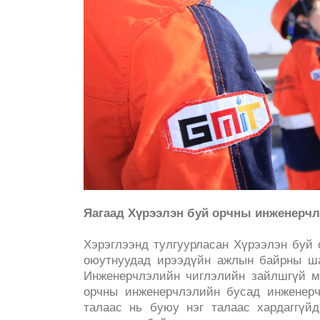
Яагаад Хүрээлэн буй орчны инженерчл
Хэрэглээнд тулгуурласан Хүрээлэн буй
оюутнуудад ирээдүйн ажлын байрны ш
Инженерчлэлийн чиглэлийн зайлшгүй мэ
орчны инженерчлэлийн бусад инженерч
талаас нь буюу нэг талаас хардаггүй