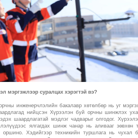
эл мэргэжлээр суралцах хэрэгтэй вэ?
 орчны инженерчлэлийн бакалавр хөтөлбөр нь уг мэрг
аардлагад нийцсэн Хүрээлэн буй орчны шинжлэх уха
дэх шаардлагатай мэдлэг чадварыг олгодог. Хүрээл
лэлүүдээс ялгагдах шинж чанар нь аливааг зөвхөн т
д оршино. Хэдийгээр техникийн туршлага нь чухал б