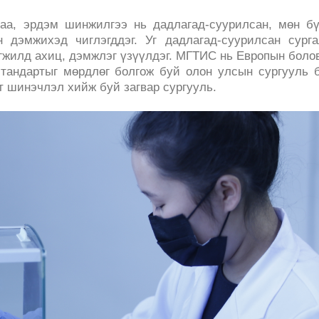
аа, эрдэм шинжилгээ нь дадлагад-суурилсан, мөн б
 дэмжихэд чиглэгддэг. Уг дадлагад-суурилсан сург
гжилд ахиц, дэмжлэг үзүүлдэг. МГТИС нь Европын боло
стандартыг мөрдлөг болгож буй олон улсын сургууль 
 шинэчлэл хийж буй загвар сургууль.