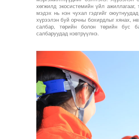
хөгжилд экосистемийн үйл ажиллагааг, т
мэдэх нь нэн чухал гэдгийг оюутнуудад 
хүрээлэн буй орчны бохирдлыг хянах, нө
салбар, төрийн болон төрийн бус ба
салбаруудад нэвтрүүлнэ.