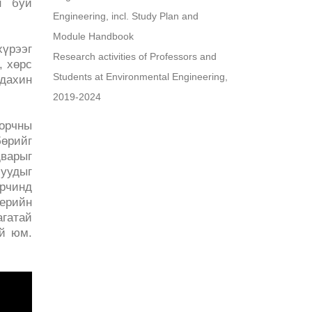
н буй
Engineering, incl. Study Plan and
Module Handbook
үрээг
Research activities of Professors and
, хөрс
Students at Environmental Engineering,
 дахин
2019-2024
 орчны
бөрийг
дварыг
луудыг
орчинд
ерийн
гатай
й юм.