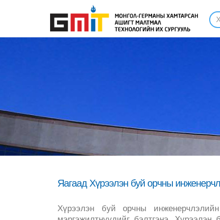
Яагаад Хүрээлэн буй орчны инженерчл
Хүрээлэн буй орчны инженерчлэлийн 
мэргэжилтнүүдийг бэлтгэнэ. Хүрээлэн 