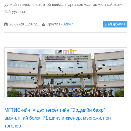
уурхайн төлөө: системтэй шийдэл” арга хэмжээг амжилттай зохион
байгууллаа.
26-07-29 11:07:21
Оруулсан
Admin
Дэлгэрэнгүй
МГТИС-ийн IX дэх төгсөлтийн “Эрдмийн баяр”
амжилттай болж, 71 шинэ инженер, мэргэжилтэн
төгслөө