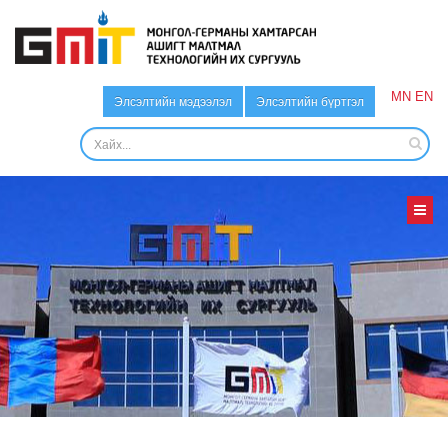
MN
EN
Элсэлтийн мэдээлэл
Элсэлтийн бүртгэл