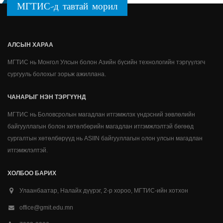
МГТИС-д тавтай морил
АЛСЫН ХАРАА
МГТИС нь Монгол Улсын болон Азийн бүсийн технологийн тэргүүлэгч
сургууль болохыг зорьж ажиллана.
ЧАНАРЫГ НЭН ТЭРГҮҮНД
МГТИС нь Боловсролын магадлан итгэмжлэх үндэсний зөвлөлийн
байгууллагын болон хөтөлбөрийн магадлан итгэмжлэлтэй бөгөөд
сургалтын хөтөлбөрүүд нь ASIIN байгууллагын олон улсын магадлан
итгэмжлэлтэй.
ХОЛБОО БАРИХ
Улаанбаатар, Налайх дүүрэг, 2-р хороо, МГТИС-ийн хотхон
office@gmit.edu.mn