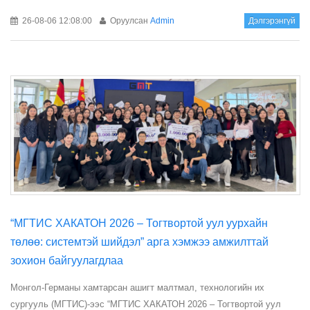
26-08-06 12:08:00
Оруулсан
Admin
Дэлгэрэнгүй
“МГТИС ХАКАТОН 2026 – Тогтвортой уул уурхайн
төлөө: системтэй шийдэл” арга хэмжээ амжилттай
зохион байгуулагдлаа
Монгол-Германы хамтарсан ашигт малтмал, технологийн их
сургууль (МГТИС)-ээс “МГТИС ХАКАТОН 2026 – Тогтвортой уул