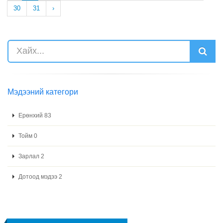
30
31
›
Мэдээний категори
Ерөнхий 83
Тойм 0
Зарлал 2
Дотоод мэдээ 2