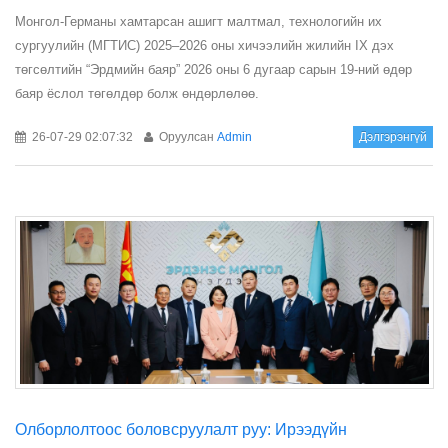
Монгол-Германы хамтарсан ашигт малтмал, технологийн их
сургуулийн (МГТИС) 2025–2026 оны хичээлийн жилийн IX дэх
төгсөлтийн “Эрдмийн баяр” 2026 оны 6 дугаар сарын 19-ний өдөр
баяр ёслол төгөлдөр болж өндөрлөлөө.
26-07-29 02:07:32
Оруулсан
Admin
Дэлгэрэнгүй
Олборлолтоос боловсруулалт руу: Ирээдүйн