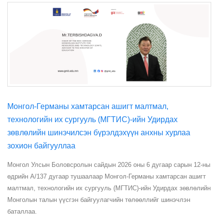
Монгол-Германы хамтарсан ашигт малтмал,
технологийн их сургууль (МГТИС)-ийн Удирдах
зөвлөлийн шинэчилсэн бүрэлдэхүүн анхны хурлаа
зохион байгууллаа
Монгол Улсын Боловсролын сайдын 2026 оны 6 дугаар сарын 12-ны
өдрийн А/137 дугаар тушаалаар Монгол-Германы хамтарсан ашигт
малтмал, технологийн их сургууль (МГТИС)-ийн Удирдах зөвлөлийн
Монголын талын үүсгэн байгуулагчийн төлөөллийг шинэчлэн
баталлаа.