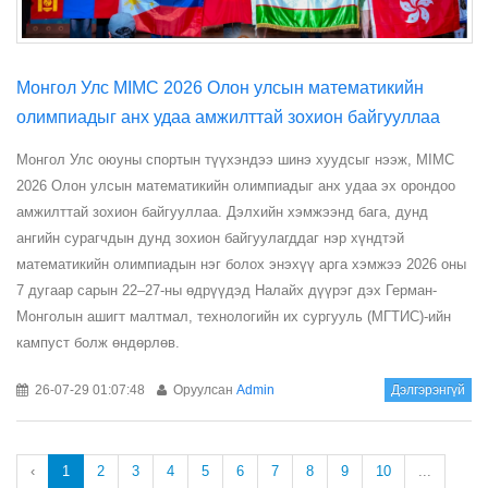
Монгол Улс MIMC 2026 Олон улсын математикийн
олимпиадыг анх удаа амжилттай зохион байгууллаа
Монгол Улс оюуны спортын түүхэндээ шинэ хуудсыг нээж, MIMC
2026 Олон улсын математикийн олимпиадыг анх удаа эх орондоо
амжилттай зохион байгууллаа. Дэлхийн хэмжээнд бага, дунд
ангийн сурагчдын дунд зохион байгуулагддаг нэр хүндтэй
математикийн олимпиадын нэг болох энэхүү арга хэмжээ 2026 оны
7 дугаар сарын 22–27-ны өдрүүдэд Налайх дүүрэг дэх Герман-
Монголын ашигт малтмал, технологийн их сургууль (МГТИС)-ийн
кампуст болж өндөрлөв.
26-07-29 01:07:48
Оруулсан
Admin
Дэлгэрэнгүй
‹
1
2
3
4
5
6
7
8
9
10
...