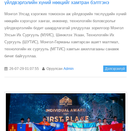
үйлдвэрлэлийн хүний нөөцийг хамтран бэлтгэнэ
Монгол Улсад хэрэгжих томоохон аж үйлдвэрийн төслүүдийн хүний
нөөцийн хэрэгцээг хангах, инженер, технологийн боловсролыг
үйлдвэрлэлийн бодит шаардлагатай уялдуулах зорилгоор Монгол
Улсын Их Сургууль (МУИС), Шинжлэх Ухаан, Технологийн Их
Сургууль (ШУТИС), Монгол-Германы хамтарсан ашигт малтмал,
технологийн их сургууль (МГТИС) хамтын ажиллагааны санамж
бичиг байгууллаа.
26-07-29 01:07:55
Оруулсан
Admin
Дэлгэрэнгүй