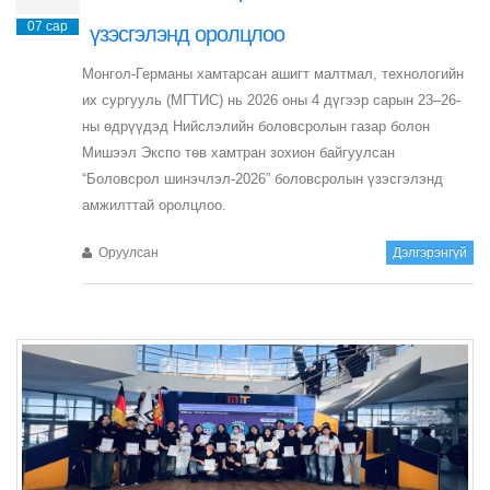
07 сар
үзэсгэлэнд оролцлоо
Монгол-Германы хамтарсан ашигт малтмал, технологийн
их сургууль (МГТИС) нь 2026 оны 4 дүгээр сарын 23–26-
ны өдрүүдэд Нийслэлийн боловсролын газар болон
Мишээл Экспо төв хамтран зохион байгуулсан
“Боловсрол шинэчлэл-2026” боловсролын үзэсгэлэнд
амжилттай оролцлоо.
Оруулсан
Дэлгэрэнгүй