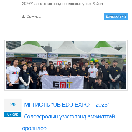
2026** арга хэмжээнд оролцохыг урьж байна.
Оруулсан
Дэлгэрэнгүй
МГТИС нь “UB EDU EXPO – 2026”
29
07 сар
боловсролын үзэсгэлэнд амжилттай
оролцлоо