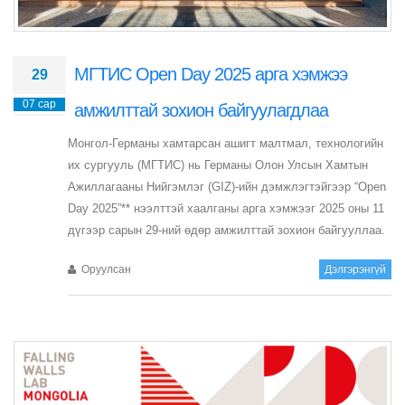
МГТИС Open Day 2025 арга хэмжээ
29
07 сар
амжилттай зохион байгуулагдлаа
Монгол-Германы хамтарсан ашигт малтмал, технологийн
их сургууль (МГТИС) нь Германы Олон Улсын Хамтын
Ажиллагааны Нийгэмлэг (GIZ)-ийн дэмжлэгтэйгээр “Open
Day 2025”** нээлттэй хаалганы арга хэмжээг 2025 оны 11
дүгээр сарын 29-ний өдөр амжилттай зохион байгууллаа.
Оруулсан
Дэлгэрэнгүй