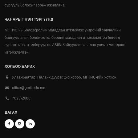
сургууль болохыг зорьж ажиллана.
ЧАНАРЫГ НЭН ТЭРГҮҮНД
МГТИС нь Боловсролын магадлан итгэмжлэх үндэсний зөвлөлийн
байгууллагын болон хөтөлбөрийн магадлан итгэмжлэлтэй бөгөөд
сургалтын хөтөлбөрүүд нь ASIIN байгууллагын олон улсын магадлан
итгэмжлэлтэй.
ХОЛБОО БАРИХ
Улаанбаатар, Налайх дүүрэг, 2-р хороо, МГТИС-ийн хотхон
office@gmit.edu.mn
7023-2086
ДАГАХ