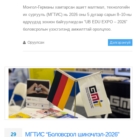
Монгол-Германы хамтарсан ашигт малтмал, технологийн
их сургууль (МГТИС) нь 2026 оны 5 дугаар сарын 8–10-ны
өдрүүдэд зохион байгуулагдсан “UB EDU EXPO – 2026”
боловсролын үзэсгэлэнд амжилттай оролцлоо.
Оруулсан
Дэлгэрэнгүй
МГТИС “Боловсрол шинэчлэл-2026”
29