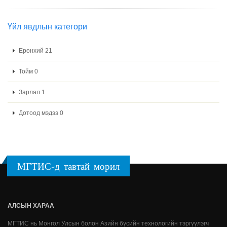
Үйл явдлын категори
Ерөнхий 21
Тойм 0
Зарлал 1
Дотоод мэдээ 0
МГТИС-д тавтай морил
АЛСЫН ХАРАА
МГТИС нь Монгол Улсын болон Азийн бүсийн технологийн тэргүүлэгч