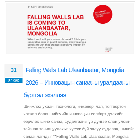
Falling Walls Lab Ulaanbaatar, Mongolia
31
07 сар
2026 – Инновацын санааны уралдааны
бүртгэл эхэллээ
Шинжлэх ухаан, технологи, инженерчлэл, тогтвортой
хөгжил болон нийгмийн инновацын салбарт дэлхийг
өөрчлөх шинэ санаа, судалгааны үр дүнгээ олон улсын
тайзнаа танилцуулахыг хүсэж буй залуу судлаач, шинийг
санаачлагчдыг **Falling Walls Lab Ulaanbaatar, Mongolia