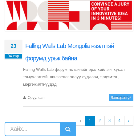
Falling Walls Lab Mongolia нээлттэй
23
04 сар
форумд урьж байна
Falling Walls Lab форум нь шинийг эрэлхийлэгч хүсэл
тэмүүлэлтэй, авьяаслаг залуу судлаач, эрдэмтэн,
мэргэжилтнүүдэд
Оруулсан
Дэлгэрэнгүй
‹
1
2
3
4
›