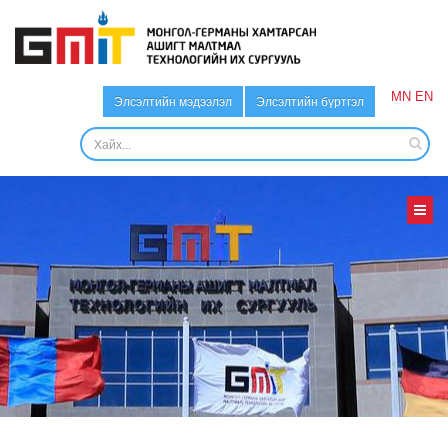
MN
EN
Элсэлтийн мэдээлэл
Элсэлтийн бүртгэл