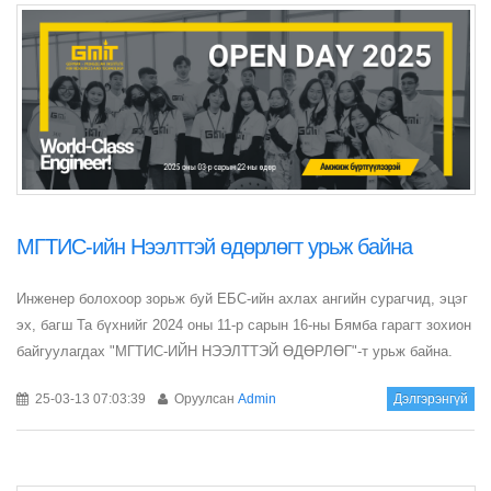
МГТИС-ийн Нээлттэй өдөрлөгт урьж байна
Инженер болохоор зорьж буй ЕБС-ийн ахлах ангийн сурагчид, эцэг
эх, багш Та бүхнийг 2024 оны 11-р сарын 16-ны Бямба гарагт зохион
байгуулагдах "МГТИС-ИЙН НЭЭЛТТЭЙ ӨДӨРЛӨГ"-т урьж байна.
25-03-13 07:03:39
Оруулсан
Admin
Дэлгэрэнгүй