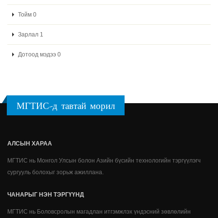
Тойм 0
Зарлал 1
Дотоод мэдээ 0
МГТИС-д тавтай морил
АЛСЫН ХАРАА
МГТИС нь Монгол Улсын болон Азийн бүсийн технологийн тэргүүлэгч
сургууль болохыг зорьж ажиллана.
ЧАНАРЫГ НЭН ТЭРГҮҮНД
МГТИС нь Боловсролын магадлан итгэмжлэх үндэсний зөвлөлийн