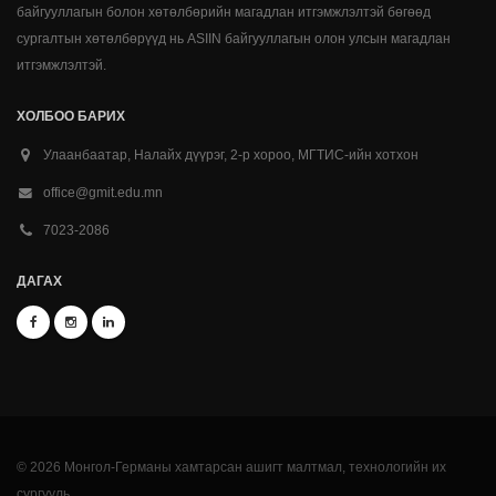
байгууллагын болон хөтөлбөрийн магадлан итгэмжлэлтэй бөгөөд
сургалтын хөтөлбөрүүд нь ASIIN байгууллагын олон улсын магадлан
итгэмжлэлтэй.
ХОЛБОО БАРИХ
Улаанбаатар, Налайх дүүрэг, 2-р хороо, МГТИС-ийн хотхон
office@gmit.edu.mn
7023-2086
ДАГАХ
© 2026 Монгол-Германы хамтарсан ашигт малтмал, технологийн их
сургууль.