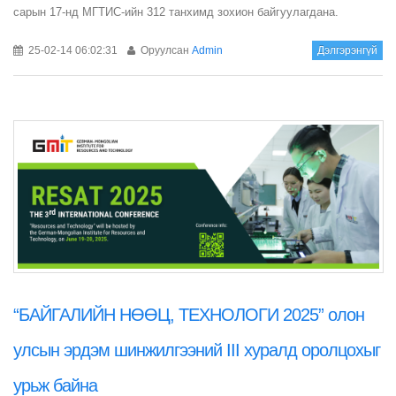
сарын 17-нд МГТИС-ийн 312 танхимд зохион байгуулагдана.
25-02-14 06:02:31
Оруулсан
Admin
Дэлгэрэнгүй
“БАЙГАЛИЙН НӨӨЦ, ТЕХНОЛОГИ 2025” олон
улсын эрдэм шинжилгээний III хуралд оролцохыг
урьж байна