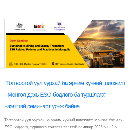
"Тогтвортой уул уурхай ба эрчим хүчний шилжилт
- Монгол дахь ESG бодлого ба туршлага"
нээлттэй семинарт урьж байна
Тогтвортой уул уурхай ба эрчим хүчний шилжилт: Монгол Улс дахь
ESG бодлого, туршлага сэдэвт нээлттэй семинар 2025 оны 2-р