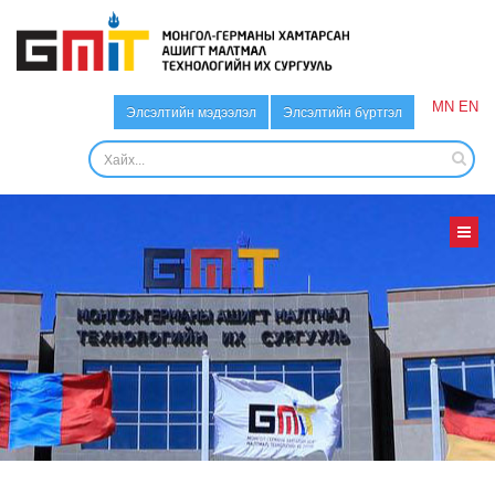
MN
EN
Элсэлтийн мэдээлэл
Элсэлтийн бүртгэл