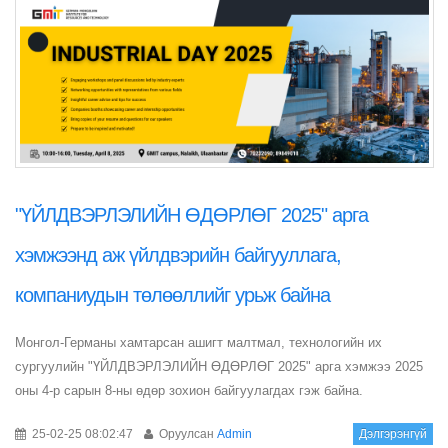
"ҮЙЛДВЭРЛЭЛИЙН ӨДӨРЛӨГ 2025" арга
хэмжээнд аж үйлдвэрийн байгууллага,
компаниудын төлөөллийг урьж байна
Монгол-Германы хамтарсан ашигт малтмал, технологийн их
сургуулийн "ҮЙЛДВЭРЛЭЛИЙН ӨДӨРЛӨГ 2025" арга хэмжээ 2025
оны 4-р сарын 8-ны өдөр зохион байгуулагдах гэж байна.
25-02-25 08:02:47
Оруулсан
Admin
Дэлгэрэнгүй