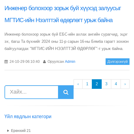
Инженер болохоор зорьж буй хүүхэд залуусыг
МГТИС-ийн Нээлттэй өдөрлөгт урьж байна
Инженер болохоор зорьж буй ЕБС-ийн ахлах ангийн сурагчид, эцэг
эх, багш Та бүхнийг 2024 оны 11-р сарын 16-ны Бямба гарагт зохион
байгуулагдах "МГТИС-ИЙН НЭЭЛТТЭЙ ӨДӨРЛӨГ"-т урьж байна.
24-10-29 06:10:40
Оруулсан
Admin
Дэлгэрэнгүй
‹
1
2
3
4
›
Үйл явдлын категори
Ерөнхий 21