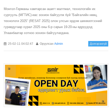
Монгол-Германы хамтарсан ашигт малтмал, технологийн их
сургууль (МГТИС)-иас зохион байгуулж буй “Байгалийн нөөц,
технологи 2025” (RESAT 2025) олон улсын эрдэм шинжилгээний
гуравдугаар хурал 2025 оны 6-р сарын 19-20-ны өдрүүдэд
Улаанбаатар хотноо зохион байгуулагдана.
25-02-11 04:02:47
Оруулсан
Admin
Дэлгэрэнгүй