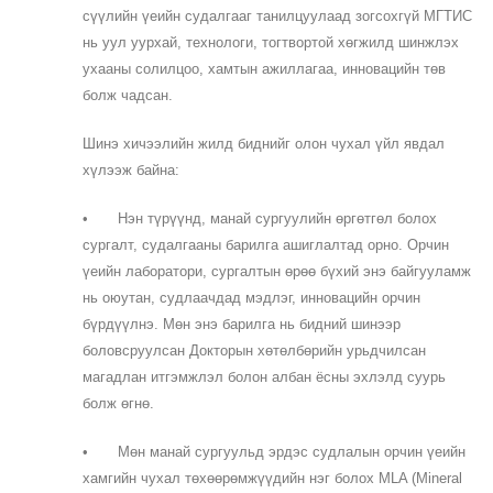
сүүлийн үеийн судалгааг танилцуулаад зогсохгүй МГТИС
нь уул уурхай, технологи, тогтвортой хөгжилд шинжлэх
ухааны солилцоо, хамтын ажиллагаа, инновацийн төв
болж чадсан.
Шинэ хичээлийн жилд биднийг олон чухал үйл явдал
хүлээж байна:
•
Нэн түрүүнд, манай сургуулийн өргөтгөл болох
сургалт, судалгааны барилга ашиглалтад орно. Орчин
үеийн лаборатори, сургалтын өрөө бүхий энэ байгууламж
нь оюутан, судлаачдад мэдлэг, инновацийн орчин
бүрдүүлнэ. Мөн энэ барилга нь бидний шинээр
боловсруулсан Докторын хөтөлбөрийн урьдчилсан
магадлан итгэмжлэл болон албан ёсны эхлэлд суурь
болж өгнө.
•
Мөн манай сургуульд эрдэс судлалын орчин үеийн
хамгийн чухал төхөөрөмжүүдийн нэг болох MLA (Mineral