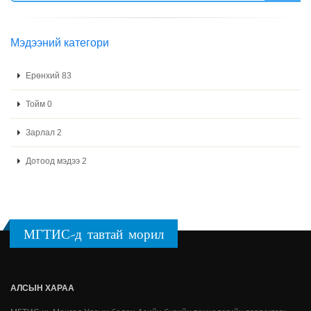
Мэдээний категори
Ерөнхий 83
Тойм 0
Зарлал 2
Дотоод мэдээ 2
МГТИС-д тавтай морил
АЛСЫН ХАРАА