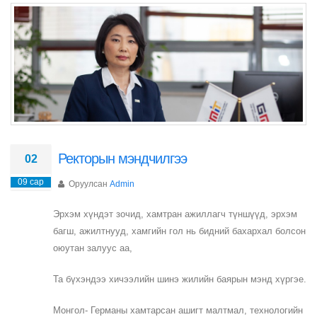
Ректорын мэндчилгээ
02
09 сар
Оруулсан
Admin
Эрхэм хүндэт зочид, хамтран ажиллагч түншүүд, эрхэм
багш, ажилтнууд, хамгийн гол нь бидний бахархал болсон
оюутан залуус аа,
Та бүхэндээ хичээлийн шинэ жилийн баярын мэнд хүргэе.
Монгол- Германы хамтарсан ашигт малтмал, технологийн