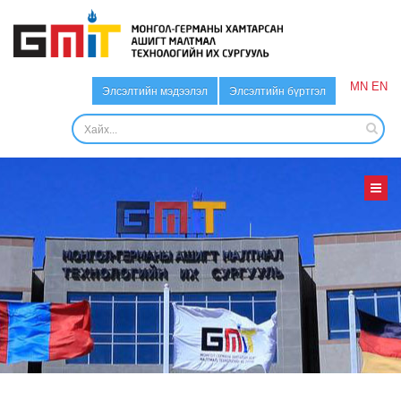
MN
EN
Элсэлтийн мэдээлэл
Элсэлтийн бүртгэл