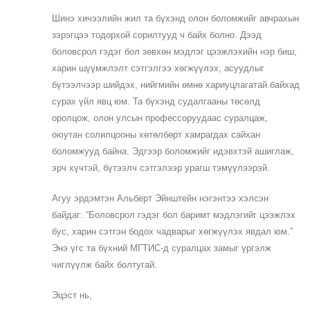
Шинэ хичээлийн жил та бүхэнд олон боломжийг авчрахын
зэрэгцээ тодорхой сорилтууд ч байх болно. Дээд
боловсрол гэдэг бол зөвхөн мэдлэг цээжлэхийн нэр биш,
харин шүүмжлэлт сэтгэлгээ хөгжүүлэх, асуудлыг
бүтээлчээр шийдэх, нийгмийн өмнө хариуцлагатай байхад
сурах үйл явц юм. Та бүхэнд судалгааны төсөлд
оролцож, олон улсын профессоруудаас суралцаж,
оюутан солилцооны хөтөлбөрт хамрагдах сайхан
боломжууд байна. Эдгээр боломжийг идэвхтэй ашиглаж,
эрч хүчтэй, бүтээлч сэтгэлээр урагш тэмүүлээрэй.
Агуу эрдэмтэн Альберт Эйнштейн нэгэнтээ хэлсэн
байдаг: “Боловсрол гэдэг бол баримт мэдлэгийг цээжлэх
бус, харин сэтгэн бодох чадварыг хөгжүүлэх явдал юм.”
Энэ үгс та бүхний МГТИС-д суралцах замыг үргэлж
чиглүүлж байх болтугай.
Эцэст нь,