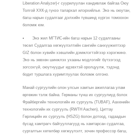
Liberation Analyzer)-г суурилуулан хандивлаж байгаа Оюу
Толгой ХХК-д гүнээ талархал илэрхийлье. Энэ нь оюутан,
багш нарын судалгааг дэлхийн түвшинд хүргэх томоохон
боломж юм.
•
Энэ жил МГТИС-ийн багш нарын 12 судалгааны
төсөл Судалгаа хөгжүүлэлтийн сангийн санхүүжилтээр
GIZ болон хувийн хэвшлийн дэмжлэгтэйгээр хэрэгжинэ.
Энэ нь зөвхөн шинжлэх ухааны мэдлэгийг бүтээгээд
зогсохгүй, оюутнуудыг идэвхтэй оролцуулж, тэдэнд
бодит туршлага хуримтлуулах боломж олгоно.
Манай сургуулийн олон улсын хамтын ажиллагаа улам
өргөжин тэлж байна. Германы түнш их сургуулиуд болох
Фрайбергийн технологийн их сургууль (TUBAF), Аахенийн
технологийн их сургууль (RWTH Aachen), Циттау
Гөрлицийн их сургууль (HSZG) болон дотоод, гадаадын
бусад хамтрагч байгууллагууд нь хамтарсан судалгаа,
сургалтын хөтөлбөр хөгжүүлэлт, зочин профессор багш,