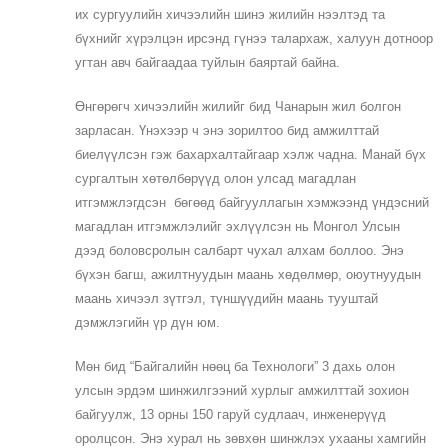
их сургуулийн хичээлийн шинэ жилийн нээлтэд та
бүхнийг хүрэлцэн ирсэнд гүнээ талархаж, халуун дотноор
угтан авч байгаадаа туйлын баяртай байна.
Өнгөрөгч хичээлийн жилийг бид Чанарын жил болгон
зарласан. Үнэхээр ч энэ зорилтоо бид амжилттай
биелүүлсэн гэж бахархалтайгаар хэлж чадна. Манай бүх
сургалтын хөтөлбөрүүд олон улсад магадлан
итгэмжлэгдсэн бөгөөд байгууллагын хэмжээнд үндэсний
магадлан итгэмжлэлийг эхлүүлсэн нь Монгол Улсын
дээд боловсролын салбарт чухал алхам боллоо. Энэ
бүхэн багш, ажилтнуудын маань хөдөлмөр, оюутнуудын
маань хичээл зүтгэл, түншүүдийн маань тууштай
дэмжлэгийн үр дүн юм.
Мөн бид “Байгалийн нөөц ба Технологи” 3 дахь олон
улсын эрдэм шинжилгээний хурлыг амжилттай зохион
байгуулж, 13 орны 150 гаруй судлаач, инженерүүд
оролцсон. Энэ хурал нь зөвхөн шинжлэх ухааны хамгийн