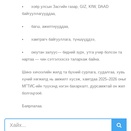
•
хоёр улсын Засгийн газар, GIZ, KfW, DAAD
байгууллагууддаа,
•
багш, ажилтнууддаа,
•
хамтрагч байгууллага, түншүүддээ,
•
оюутан залуус— бидний зүрх, утга учир болсон та
нартаа — чин сэтгэлээсээ талархаж байна.
Шинэ хичээлийн жилд та бүхний сурлага, судалгаа, хувь
хүний хөгжилд нь амжилт хүсэж, хамтдаа 2025–2026 оныг
МГТИС-ийн түүхэнд нэгэн бахархалт, дурсамжтай он жил
болгоцгооё.
Баярлалаа.