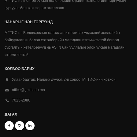
МГТИС нь Монгол Улсын болон Азийн бүсийн технологийн тэргүүлэгч
сургууль болохыг зорьж ажиллана.
ЧАНАРЫГ НЭН ТЭРГҮҮНД
МГТИС нь Боловсролын магадлан итгэмжлэх үндэсний зөвлөлийн
байгууллагын болон хөтөлбөрийн магадлан итгэмжлэлтэй бөгөөд
сургалтын хөтөлбөрүүд нь ASIIN байгууллагын олон улсын магадлан
итгэмжлэлтэй.
ХОЛБОО БАРИХ
Улаанбаатар, Налайх дүүрэг, 2-р хороо, МГТИС-ийн хотхон
office@gmit.edu.mn
7023-2086
ДАГАХ