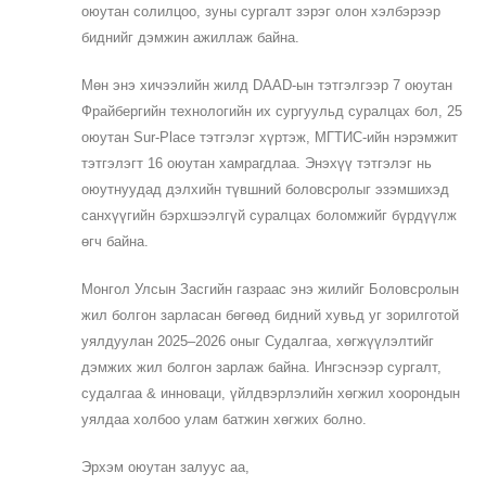
оюутан солилцоо, зуны сургалт зэрэг олон хэлбэрээр
биднийг дэмжин ажиллаж байна.
Мөн энэ хичээлийн жилд DAAD-ын тэтгэлгээр 7 оюутан
Фрайбергийн технологийн их сургуульд суралцах бол, 25
оюутан Sur-Place тэтгэлэг хүртэж, МГТИС-ийн нэрэмжит
тэтгэлэгт 16 оюутан хамрагдлаа. Энэхүү тэтгэлэг нь
оюутнуудад дэлхийн түвшний боловсролыг эзэмшихэд
санхүүгийн бэрхшээлгүй суралцах боломжийг бүрдүүлж
өгч байна.
Монгол Улсын Засгийн газраас энэ жилийг Боловсролын
жил болгон зарласан бөгөөд бидний хувьд уг зорилготой
уялдуулан 2025–2026 оныг Судалгаа, хөгжүүлэлтийг
дэмжих жил болгон зарлаж байна. Ингэснээр сургалт,
судалгаа & инноваци, үйлдвэрлэлийн хөгжил хоорондын
уялдаа холбоо улам батжин хөгжих болно.
Эрхэм оюутан залуус аа,