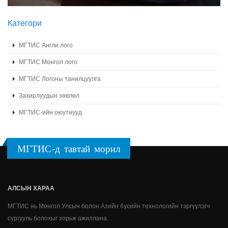
Категори
МГТИС Англи лого
МГТИС Монгол лого
МГТИС Логоны танилцуулга
Захирлуудын зөвлөл
МГТИС-ийн оюутнууд
МГТИС-д тавтай морил
АЛСЫН ХАРАА
МГТИС нь Монгол Улсын болон Азийн бүсийн технологийн тэргүүлэгч
сургууль болохыг зорьж ажиллана.