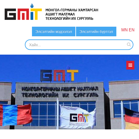
MN
EN
Элсэлтийн мэдээлэл
Элсэлтийн бүртгэл