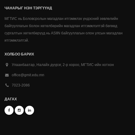
ЧАНАРЫГ НЭН ТЭРГҮҮНД
МГТИС нь Боловсролын магадлан итгэмжлэх үндэсний зөвлөлийн
байгууллагын болон хөтөлбөрийн магадлан итгэмжлэлтэй бөгөөд
сургалтын хөтөлбөрүүд нь ASIIN байгууллагын олон улсын магадлан
итгэмжлэлтэй.
ХОЛБОО БАРИХ
Улаанбаатар, Налайх дүүрэг, 2-р хороо, МГТИС-ийн хотхон
office@gmit.edu.mn
7023-2086
ДАГАХ