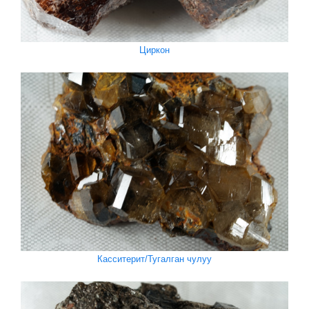
Циркон
Касситерит/Тугалган чулуу