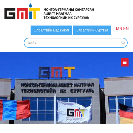
MN
EN
Элсэлтийн мэдээлэл
Элсэлтийн бүртгэл