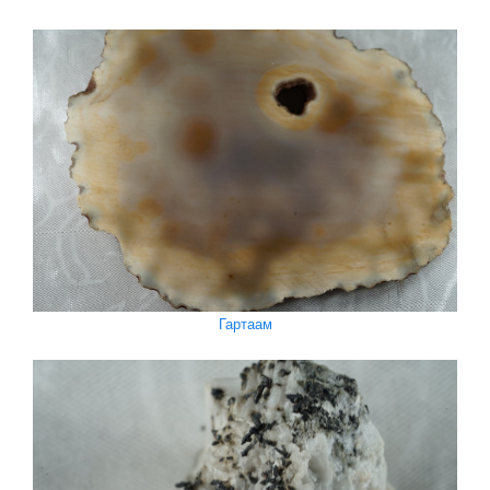
Гартаам