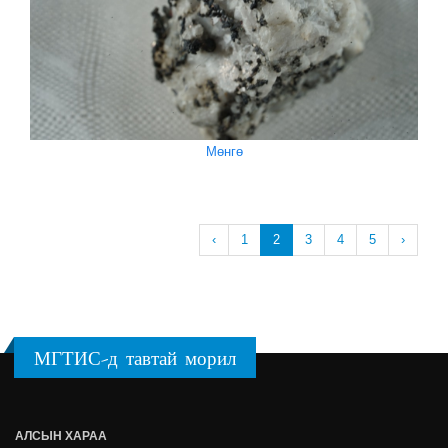
Мөнгө
‹
1
2
3
4
5
›
МГТИС-д тавтай морил
АЛСЫН ХАРАА