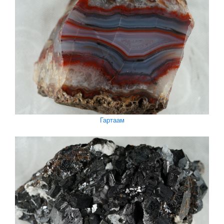
Гартаам