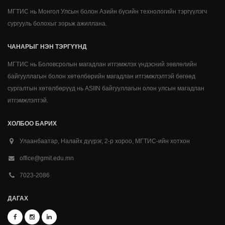
МГТИС нь Монгол Улсын болон Азийн бүсийн технологийн тэргүүлэгч
сургууль болохыг зорьж ажиллана.
ЧАНАРЫГ НЭН ТЭРГҮҮНД
МГТИС нь Боловсролын магадлан итгэмжлэх үндэсний зөвлөлийн
байгууллагын болон хөтөлбөрийн магадлан итгэмжлэлтэй бөгөөд
сургалтын хөтөлбөрүүд нь ASIIN байгууллагын олон улсын магадлан
итгэмжлэлтэй.
ХОЛБОО БАРИХ
Улаанбаатар, Налайх дүүрэг, 2-р хороо, МГТИС-ийн хотхон
office@gmit.edu.mn
7023-2086
ДАГАХ