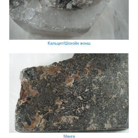
Кальцит/Шохойн жонш
Мөнгө