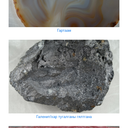
Гартаам
Галенит/хар тугалганы гялтгана