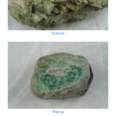
Рубелит
Маргад