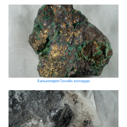
Халькопирит/Зэсийн колчедан