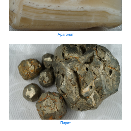
Арагонит
Пирит