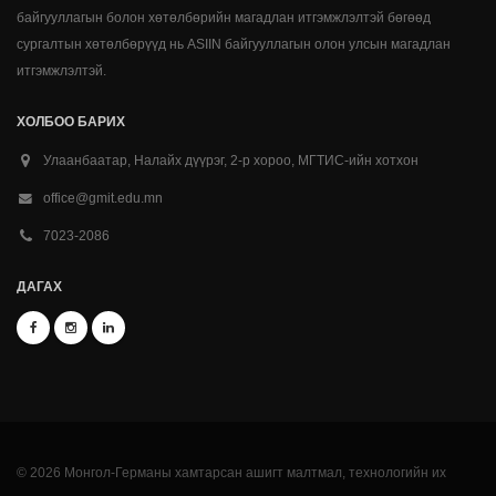
байгууллагын болон хөтөлбөрийн магадлан итгэмжлэлтэй бөгөөд
сургалтын хөтөлбөрүүд нь ASIIN байгууллагын олон улсын магадлан
итгэмжлэлтэй.
ХОЛБОО БАРИХ
Улаанбаатар, Налайх дүүрэг, 2-р хороо, МГТИС-ийн хотхон
office@gmit.edu.mn
7023-2086
ДАГАХ
© 2026 Монгол-Германы хамтарсан ашигт малтмал, технологийн их