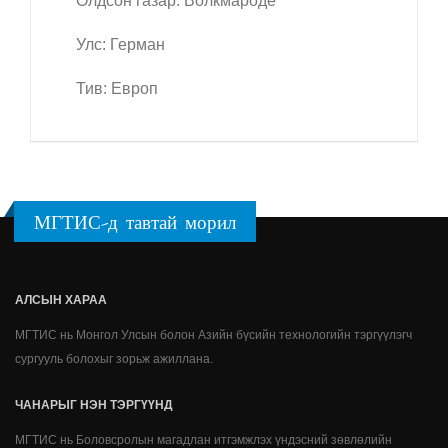
Олдсон газар: Волкмароде
Улс: Герман
Тив: Европ
МГТИС-д тавтай морил
АЛСЫН ХАРАА
МГТИС нь Монгол Улсын болон Азийн бүсийн технологийн тэргүүлэгч
сургууль болохыг зорьж ажиллана.
ЧАНАРЫГ НЭН ТЭРГҮҮНД
МГТИС нь Боловсролын магадлан итгэмжлэх үндэсний зөвлөлийн