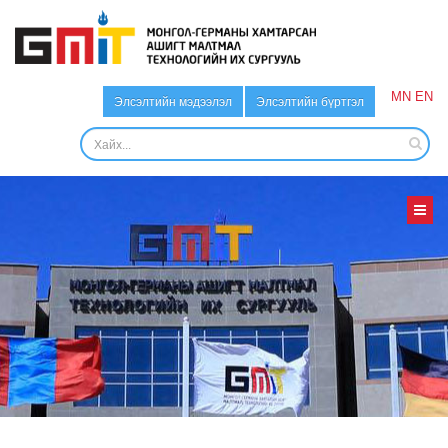
MN
EN
Элсэлтийн мэдээлэл
Элсэлтийн бүртгэл