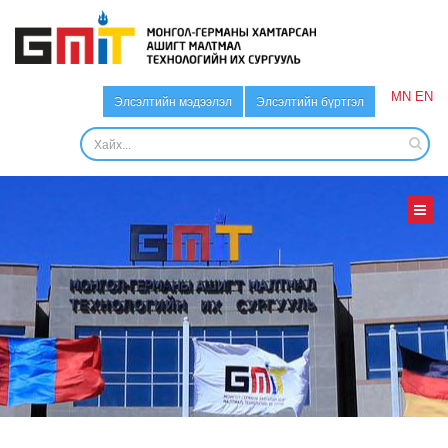
MN
EN
Элсэлтийн мэдээлэл
Элсэлтийн бүртгэл