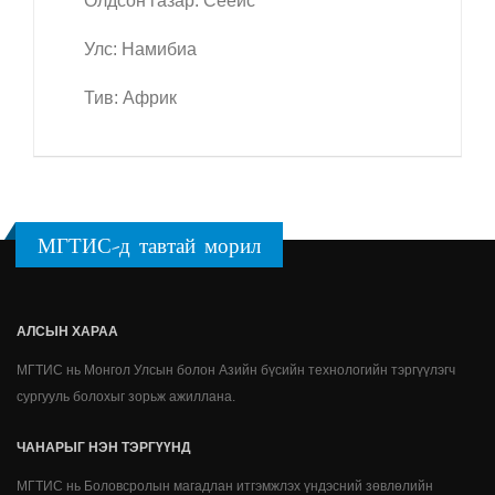
Олдсон газар: Сееис
Улс: Намибиа
Тив: Африк
МГТИС-д тавтай морил
АЛСЫН ХАРАА
МГТИС нь Монгол Улсын болон Азийн бүсийн технологийн тэргүүлэгч
сургууль болохыг зорьж ажиллана.
ЧАНАРЫГ НЭН ТЭРГҮҮНД
МГТИС нь Боловсролын магадлан итгэмжлэх үндэсний зөвлөлийн