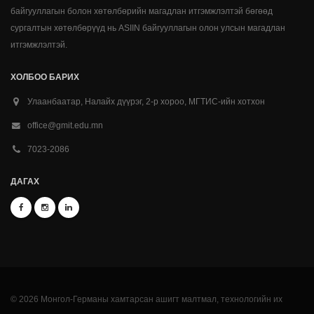
байгууллагын болон хөтөлбөрийн магадлан итгэмжлэлтэй бөгөөд
сургалтын хөтөлбөрүүд нь ASIIN байгууллагын олон улсын магадлан
итгэмжлэлтэй.
ХОЛБОО БАРИХ
Улаанбаатар, Налайх дүүрэг, 2-р хороо, МГТИС-ийн хотхон
office@gmit.edu.mn
7023-2086
ДАГАХ
© 2026 Монгол-Германы хамтарсан ашигт малтмал, технологийн их