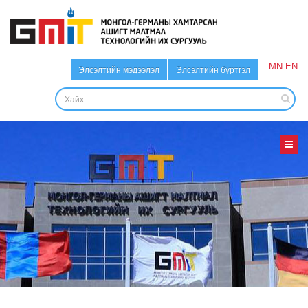
MN
EN
Элсэлтийн мэдээлэл
Элсэлтийн бүртгэл