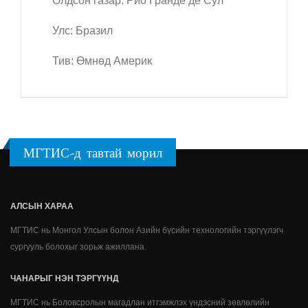
Олдсон газар: Рио Гранде де Сул
Улс: Бразил
Тив: Өмнөд Америк
МГТИС-д тавтай морил
АЛСЫН ХАРАА
МГТИС нь Монгол Улсын болон Азийн бүсийн технологийн тэргүүлэгч
сургууль болохыг зорьж ажиллана.
ЧАНАРЫГ НЭН ТЭРГҮҮНД
МГТИС нь Боловсролын магадлан итгэмжлэх үндэсний зөвлөлийн