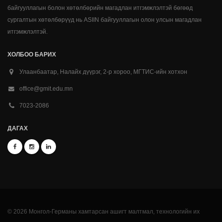
байгууллагын болон хөтөлбөрийн магадлан итгэмжлэлтэй бөгөөд
сургалтын хөтөлбөрүүд нь ASIIN байгууллагын олон улсын магадлан
итгэмжлэлтэй.
ХОЛБОО БАРИХ
Улаанбаатар, Налайх дүүрэг, 2-р хороо, МГТИС-ийн хотхон
office@gmit.edu.mn
7023-2086
ДАГАХ
© 2026 Монгол-Германы хамтарсан ашигт малтмал, технологийн их