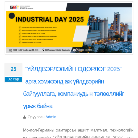
"ҮЙЛДВЭРЛЭЛИЙН ӨДӨРЛӨГ 2025"
25
02 сар
арга хэмжээнд аж үйлдвэрийн
байгууллага, компаниудын төлөөллийг
урьж байна
Оруулсан
Admin
Монгол-Германы хамтарсан ашигт малтмал, технологийн
их сургуулийн "ҮЙЛДВЭРЛЭЛИЙН ӨДӨРЛӨГ 2025" арга