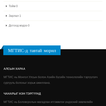
Тойм 0
Зарлал 1
Дотоод мэдээ 0
МГТИС-д тавтай морил
АЛСЫН ХАРАА
МГТИС нь Монгол Улсын болон Азийн бүсийн технологийн тэргүүлэгч
сургууль болохыг зорьж ажиллана.
ЧАНАРЫГ НЭН ТЭРГҮҮНД
МГТИС нь Боловсролын магадлан итгэмжлэх үндэсний зөвлөлийн