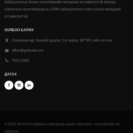
байгууллагын болон хөтөлбөрийн магадлан итгэмжлэлтэй бөгөөд
сургалтын хөтөлбөрүүд нь ASIIN байгууллагын олон улсын магадлан
итгэмжлэлтэй.
ХОЛБОО БАРИХ
Улаанбаатар, Налайх дүүрэг, 2-р хороо, МГТИС-ийн хотхон
office@gmit.edu.mn
7023-2086
ДАГАХ
© 2026 Монгол-Германы хамтарсан ашигт малтмал, технологийн их
сургууль.