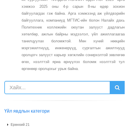
хэмжээ 2025 оны 4-р сарын 8-ны өдөр зохион
байгуулагдах гэж байна. Арга хэмжээнд аж үйлдвэрийн
байгууллага, компаниуд МГТИС-ийн болон Налайх дахь
Политехник коллежийн оюутан залууст дадлагын
хөтөлбөр, ажлын байрны мэдээлэл, үйл ажиллагаагаа
танилцуулах боломжтой. Мөн хүний нөөцийн
мэргэжилтнүүд, инженерүүд, сургалтын ажилтнууд
оролцогч залууст карьер хөгжлийн сонирхолтой зөвлөгөө
өгөх, нээлттэй яриа өрнүүлэх боломж нээлттэй тул
өргөнөөр оролцохыг урьж байна.
Үйл явдлын категори
Ерөнхий 21