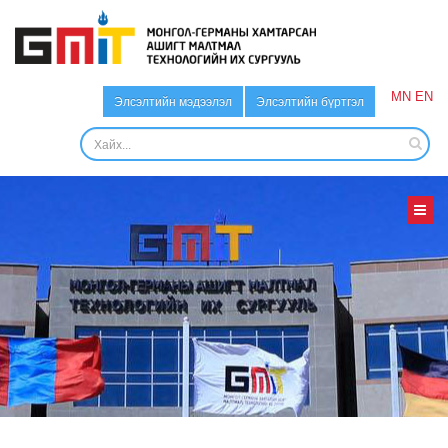
MN
EN
Элсэлтийн мэдээлэл
Элсэлтийн бүртгэл