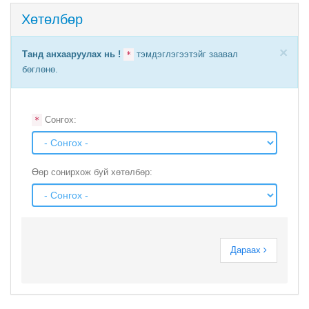
Хөтөлбөр
×
Танд анхааруулах нь !
тэмдэглэгээтэйг заавал
*
бөглөнө.
Сонгох:
*
Өөр сонирхож буй хөтөлбөр:
Дараах