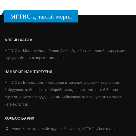
МГТИС-д тавтай морил
АЛСЫН ХАРАА
МГТИС нь Монгол Улсын болон Азийн бүсийн технологийн тэргүүлэгч
сургууль болохыг зорьж ажиллана.
ЧАНАРЫГ НЭН ТЭРГҮҮНД
МГТИС нь Боловсролын магадлан итгэмжлэх үндэсний зөвлөлийн
байгууллагын болон хөтөлбөрийн магадлан итгэмжлэлтэй бөгөөд
сургалтын хөтөлбөрүүд нь ASIIN байгууллагын олон улсын магадлан
итгэмжлэлтэй.
ХОЛБОО БАРИХ
Улаанбаатар, Налайх дүүрэг, 2-р хороо, МГТИС-ийн хотхон