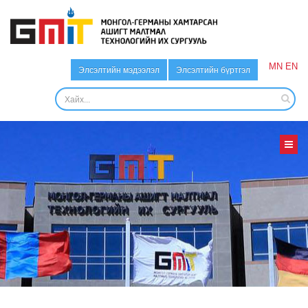
MN
EN
Элсэлтийн мэдээлэл
Элсэлтийн бүртгэл